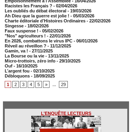
Empoisonnement à l’Assemblée­
- 16/04/2026
Racistes les Français ?
- 02/04/2026
​Les oubliés du débat électoral
- 19/03/2026
Ah Dieu que la guerre est jolie !
- 05/03/2026
Charte éditoriale d’Histoires Ordinaires
- 22/02/2026
Singesse
- 18/02/2026
Faux suspense !
- 05/02/2026
"Nos" agriculteurs !
- 22/01/2026
En 2026, combattons le virus IPC
- 06/01/2026
Réveil au réveillon ?
- 11/12/2025
Gamin, va !
- 27/11/2025
​La Bourse ou la vie
- 13/11/2025
Micro-trottoirs, zéro info
- 29/10/2025
Ouf
- 16/10/2025
L’argent fou
- 02/10/2025
Débloquons
- 18/09/2025
1
2
3
4
5
»
...
29
L'ENQUÊTE LECTEURS