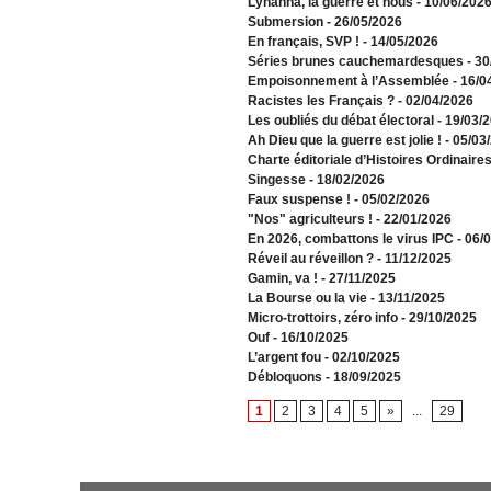
​Lyhanna, la guerre et nous
- 10/06/202
Submersion
- 26/05/2026
En français, SVP !
- 14/05/2026
​Séries brunes cauchemardesques
- 3
Empoisonnement à l’Assemblée­
- 16/0
Racistes les Français ?
- 02/04/2026
​Les oubliés du débat électoral
- 19/03/
Ah Dieu que la guerre est jolie !
- 05/03
Charte éditoriale d’Histoires Ordinaire
Singesse
- 18/02/2026
Faux suspense !
- 05/02/2026
"Nos" agriculteurs !
- 22/01/2026
En 2026, combattons le virus IPC
- 06/
Réveil au réveillon ?
- 11/12/2025
Gamin, va !
- 27/11/2025
​La Bourse ou la vie
- 13/11/2025
Micro-trottoirs, zéro info
- 29/10/2025
Ouf
- 16/10/2025
L’argent fou
- 02/10/2025
Débloquons
- 18/09/2025
1
2
3
4
5
»
...
29