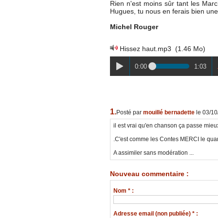
Rien n'est moins sûr tant les Marc
Hugues, tu nous en ferais bien une
Michel Rouger
Hissez haut.mp3
(1.46 Mo)
0:00
1:03
1.
Posté par
mouillé bernadette
le 03/1
il est vrai qu'en chanson ça passe mieux
.C'est comme les Contes MERCI le qua
A assimiler sans modération ...
Nouveau commentaire :
Nom * :
Adresse email (non publiée) * :