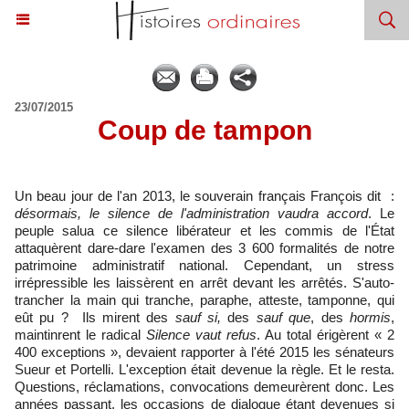
23/07/2015
​Coup de tampon
Un beau jour de l'an 2013, le souverain français François dit :
désormais, le silence de l'administration vaudra accord
. Le
peuple salua ce silence libérateur et les commis de l'État
attaquèrent dare-dare l'examen des 3 600 formalités de notre
patrimoine administratif national. Cependant, un stress
irrépressible les laissèrent en arrêt devant les arrêtés. S'auto-
trancher la main qui tranche, paraphe, atteste, tamponne, qui
eût pu ? Ils mirent des
sauf si,
des
sauf que
, des
hormis
,
maintinrent le radical
Silence vaut refus
. Au total érigèrent « 2
400 exceptions », devaient rapporter à l'été 2015 les sénateurs
Sueur et Portelli. L'exception était devenue la règle. Et le resta.
Questions, réclamations, convocations demeurèrent donc. Les
années passant, les occasions de dialogue étant devenues si