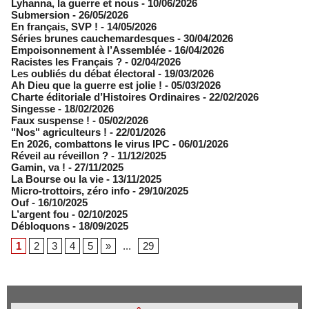
​Lyhanna, la guerre et nous
- 10/06/2026
Submersion
- 26/05/2026
En français, SVP !
- 14/05/2026
​Séries brunes cauchemardesques
- 30/04/2026
Empoisonnement à l’Assemblée­
- 16/04/2026
Racistes les Français ?
- 02/04/2026
​Les oubliés du débat électoral
- 19/03/2026
Ah Dieu que la guerre est jolie !
- 05/03/2026
Charte éditoriale d’Histoires Ordinaires
- 22/02/2026
Singesse
- 18/02/2026
Faux suspense !
- 05/02/2026
"Nos" agriculteurs !
- 22/01/2026
En 2026, combattons le virus IPC
- 06/01/2026
Réveil au réveillon ?
- 11/12/2025
Gamin, va !
- 27/11/2025
​La Bourse ou la vie
- 13/11/2025
Micro-trottoirs, zéro info
- 29/10/2025
Ouf
- 16/10/2025
L’argent fou
- 02/10/2025
Débloquons
- 18/09/2025
1
2
3
4
5
»
...
29