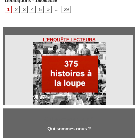
Débloquons
- 18/09/2025
1
2
3
4
5
»
...
29
L'ENQUÊTE LECTEURS
Qui sommes-nous ?
Qui sommes-nous ?