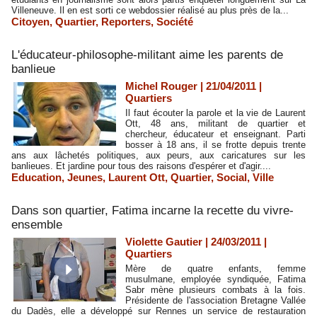
Villeneuve. Il en est sorti ce webdossier réalisé au plus près de la...
Citoyen
,
Quartier
,
Reporters
,
Société
L'éducateur-philosophe-militant aime les parents de
banlieue
Michel Rouger | 21/04/2011
|
Quartiers
Il faut écouter la parole et la vie de Laurent
Ott, 48 ans, militant de quartier et
chercheur, éducateur et enseignant. Parti
bosser à 18 ans, il se frotte depuis trente
ans aux lâchetés politiques, aux peurs, aux caricatures sur les
banlieues. Et jardine pour tous des raisons d'espérer et d'agir....
Education
,
Jeunes
,
Laurent Ott
,
Quartier
,
Social
,
Ville
Dans son quartier, Fatima incarne la recette du vivre-
ensemble
Violette Gautier | 24/03/2011
|
Quartiers
Mère de quatre enfants, femme
musulmane, employée syndiquée, Fatima
Sabr mène plusieurs combats à la fois.
Présidente de l'association Bretagne Vallée
du Dadès, elle a développé sur Rennes un service de restauration