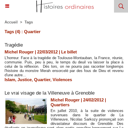
Accueil
>
Tags
Tags (4) : Quartier
Tragédie
Michel Rouger | 22/03/2012
|
Le billet
L'horreur. Face à la tragédie de Toulouse-Montauban, la France, réunie,
communie. Puis, peu à peu, le temps du deuil va laisser la place à
celui de la réflexion. Dès lors, on ne pourra pas raconter longtemps
l'histoire du monstre Merah ensorcelé par des fous de Dieu et revenu
d'une autre...
Islam
,
Justice
,
Quartier
,
Violences
Le vrai visage de la Villeneuve à Grenoble
Michel Rouger | 24/02/2012
|
Quartiers
En juillet 2010, à la suite de violences
survenues dans le quartier de La
Villeneuve, Nicolas Sarkozy prononçait son
dévastateur discours de Grenoble. Des
étudiants en journalisme sont alors partis enquêter longuement sur La