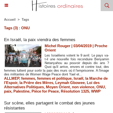
Accueil
>
Tags
Tags (3) : ONU
En Israël, la paix viendra des femmes
Michel Rouger | 03/04/2019
|
Proche
Orient
Les Israéliens votent le 9 avril. Le pays va-
t-il une nouvelle fois reconduire Benyamin
Netanyahou au pouvoir depuis dix ans ?
Quoi qu'il arrive, envers et contre tout, des
femmes luttent pour sortir la paix des murs où il l'emprisonne. A l'image
des militantes de Women Wage Peace dont Yael et...
ALLMEP
,
femmes
,
femmes et politique
,
Israël
,
la Marche de
l'Espoir
,
la Prière des Mères
,
Leymah Gbowee
,
Loi des
Alternatives Politiques
,
Moyen Orient
,
non violence
,
ONU
,
paix
,
Palestine
,
Pièce for Peace
,
Résolution 1325
,
WWP
Sur scène, elles partagent le combat des jeunes
résistantes