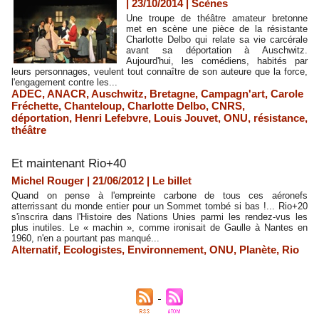
| 23/10/2014
|
Scènes
Une troupe de théâtre amateur bretonne
met en scène une pièce de la résistante
Charlotte Delbo qui relate sa vie carcérale
avant sa déportation à Auschwitz.
Aujourd'hui, les comédiens, habités par
leurs personnages, veulent tout connaître de son auteure que la force,
l'engagement contre les...
ADEC
,
ANACR
,
Auschwitz
,
Bretagne
,
Campagn'art
,
Carole
Fréchette
,
Chanteloup
,
Charlotte Delbo
,
CNRS
,
déportation
,
Henri Lefebvre
,
Louis Jouvet
,
ONU
,
résistance
,
théâtre
Et maintenant Rio+40
Michel Rouger | 21/06/2012
|
Le billet
Quand on pense à l'empreinte carbone de tous ces aéronefs
atterrissant du monde entier pour un Sommet tombé si bas !... Rio+20
s'inscrira dans l'Histoire des Nations Unies parmi les rendez-vus les
plus inutiles. Le « machin », comme ironisait de Gaulle à Nantes en
1960, n'en a pourtant pas manqué...
Alternatif
,
Ecologistes
,
Environnement
,
ONU
,
Planète
,
Rio