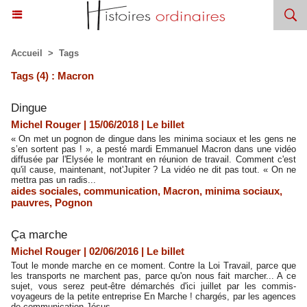
Accueil
>
Tags
Tags (4) : Macron
Dingue
Michel Rouger | 15/06/2018
|
Le billet
« On met un pognon de dingue dans les minima sociaux et les gens ne
s’en sortent pas ! », a pesté mardi Emmanuel Macron dans une vidéo
diffusée par l'Elysée le montrant en réunion de travail. Comment c'est
qu'il cause, maintenant, not'Jupiter ? La vidéo ne dit pas tout. « On ne
mettra pas un radis...
aides sociales
,
communication
,
Macron
,
minima sociaux
,
pauvres
,
Pognon
​Ça marche
Michel Rouger | 02/06/2016
|
Le billet
Tout le monde marche en ce moment. Contre la Loi Travail, parce que
les transports ne marchent pas, parce qu'on nous fait marcher... A ce
sujet, vous serez peut-être démarchés d'ici juillet par les commis-
voyageurs de la petite entreprise En Marche ! chargés, par les agences
de communication Jésus...