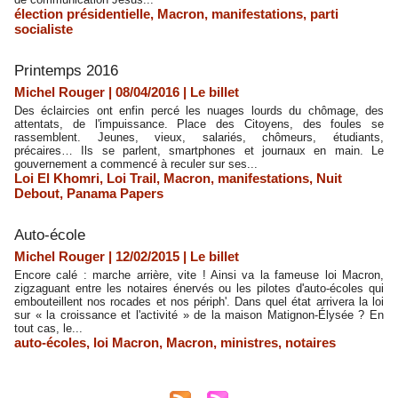
élection présidentielle
,
Macron
,
manifestations
,
parti
socialiste
​Printemps 2016
Michel Rouger | 08/04/2016
|
Le billet
Des éclaircies ont enfin percé les nuages lourds du chômage, des
attentats, de l'impuissance. Place des Citoyens, des foules se
rassemblent. Jeunes, vieux, salariés, chômeurs, étudiants,
précaires… Ils se parlent, smartphones et journaux en main. Le
gouvernement a commencé à reculer sur ses...
Loi El Khomri
,
Loi Trail
,
Macron
,
manifestations
,
Nuit
Debout
,
Panama Papers
Auto-école
Michel Rouger | 12/02/2015
|
Le billet
Encore calé : marche arrière, vite ! Ainsi va la fameuse loi Macron,
zigzaguant entre les notaires énervés ou les pilotes d'auto-écoles qui
embouteillent nos rocades et nos périph'. Dans quel état arrivera la loi
sur « la croissance et l'activité » de la maison Matignon-Élysée ? En
tout cas, le...
auto-écoles
,
loi Macron
,
Macron
,
ministres
,
notaires