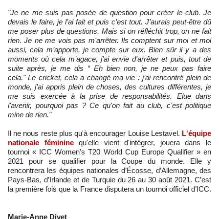
"Je ne me suis pas posée de question pour créer le club. Je
devais le faire, je l’ai fait et puis c’est tout. J’aurais peut-être dû
me poser plus de questions. Mais si on réfléchit trop, on ne fait
rien. Je ne me vois pas m'arrêter. Ils comptent sur moi et moi
aussi, cela m’apporte, je compte sur eux. Bien sûr il y a des
moments où cela m’agace, j’ai envie d'arrêter et puis, tout de
suite après, je me dis “ Eh bien non, je ne peux pas faire
cela." Le cricket, cela a changé ma vie : j’ai rencontré plein de
monde, j’ai appris plein de choses, des cultures différentes, je
me suis exercée à la prise de responsabilités.
Elue dans
l'avenir, pourquoi pas ? Ce qu'on fait au club, c'est politique
mine de rien."
Il ne nous reste plus qu'à encourager Louise Lestavel.
L'équipe
nationale féminine
qu'elle vient d'intégrer, jouera dans le
tournoi « ICC Women’s T20 World Cup Europe Qualifier » en
2021 pour se qualifier pour la Coupe du monde. Elle y
rencontrera les équipes nationales d’Écosse, d’Allemagne, des
Pays-Bas, d’Irlande et de Turquie du 26 au 30 août 2021. C’est
la première fois que la France disputera un tournoi officiel d’ICC.
Marie-Anne Divet