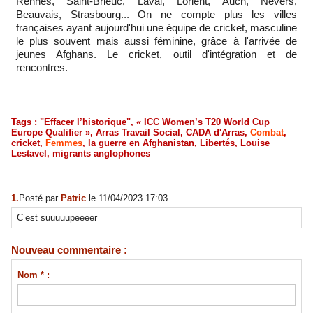
Rennes, Saint-Brieuc, Laval, Lorient, Auch, Nevers,
Beauvais, Strasbourg... On ne compte plus les villes
françaises ayant aujourd'hui une équipe de cricket, masculine
le plus souvent mais aussi féminine, grâce à l'arrivée de
jeunes Afghans. Le cricket, outil d'intégration et de
rencontres.
Tags
:
"Effacer l’historique"
,
« ICC Women’s T20 World Cup
Europe Qualifier »
,
Arras Travail Social
,
CADA d'Arras
,
Combat
,
cricket
,
Femmes
,
la guerre en Afghanistan
,
Libertés
,
Louise
Lestavel
,
migrants anglophones
1.
Posté par
Patric
le 11/04/2023 17:03
C’est suuuuupeeeer
Nouveau commentaire :
Nom * :