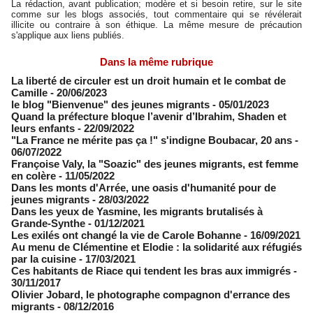
La rédaction, avant publication; modère et si besoin retire, sur le site
comme sur les blogs associés, tout commentaire qui se révélerait
illicite ou contraire à son éthique. La même mesure de précaution
s'applique aux liens publiés.
Dans la même rubrique
La liberté de circuler est un droit humain et le combat de
Camille
- 20/06/2023
le blog "Bienvenue" des jeunes migrants
- 05/01/2023
Quand la préfecture bloque l’avenir d’Ibrahim, Shaden et
leurs enfants
- 22/09/2022
"La France ne mérite pas ça !" s'indigne Boubacar, 20 ans
-
06/07/2022
Françoise Valy, la "Soazic" des jeunes migrants, est femme
en colère
- 11/05/2022
Dans les monts d'Arrée, une oasis d'humanité pour de
jeunes migrants
- 28/03/2022
Dans les yeux de Yasmine, les migrants brutalisés à
Grande-Synthe
- 01/12/2021
Les exilés ont changé la vie de Carole Bohanne
- 16/09/2021
Au menu de Clémentine et Elodie : la solidarité aux réfugiés
par la cuisine
- 17/03/2021
Ces habitants de Riace qui tendent les bras aux immigrés
-
30/11/2017
Olivier Jobard, le photographe compagnon d'errance des
migrants
- 08/12/2016