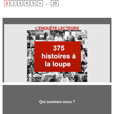
1
2
3
4
5
»
...
29
L'ENQUÊTE LECTEURS
Qui sommes-nous ?
Qui sommes-nous ?