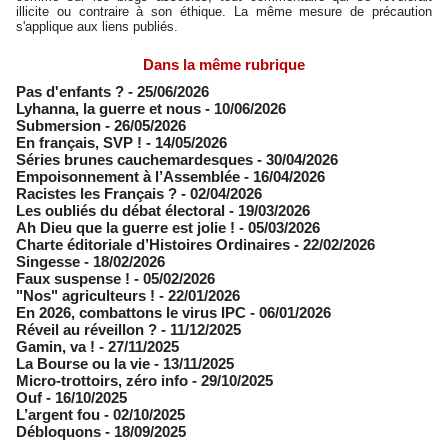
illicite ou contraire à son éthique. La même mesure de précaution
s'applique aux liens publiés.
Dans la même rubrique
Pas d'enfants ?
- 25/06/2026
​Lyhanna, la guerre et nous
- 10/06/2026
Submersion
- 26/05/2026
En français, SVP !
- 14/05/2026
​Séries brunes cauchemardesques
- 30/04/2026
Empoisonnement à l’Assemblée­
- 16/04/2026
Racistes les Français ?
- 02/04/2026
​Les oubliés du débat électoral
- 19/03/2026
Ah Dieu que la guerre est jolie !
- 05/03/2026
Charte éditoriale d’Histoires Ordinaires
- 22/02/2026
Singesse
- 18/02/2026
Faux suspense !
- 05/02/2026
"Nos" agriculteurs !
- 22/01/2026
En 2026, combattons le virus IPC
- 06/01/2026
Réveil au réveillon ?
- 11/12/2025
Gamin, va !
- 27/11/2025
​La Bourse ou la vie
- 13/11/2025
Micro-trottoirs, zéro info
- 29/10/2025
Ouf
- 16/10/2025
L’argent fou
- 02/10/2025
Débloquons
- 18/09/2025