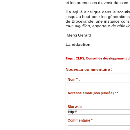
et les promesses d’avenir dans c
Il a agi là ainsi que dans le scouti
jusqu’au bout pour les génération
de Brocéliande, une instance consul
tout, aiguillon, apporteur de réflex
Merci Gérard
La rédaction
Tags
:
CLPS
,
Conseil de développement d
Nouveau commentaire :
Nom * :
Adresse email (non publiée) * :
Site web :
Commentaire * :