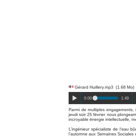
Gérard Huillery.mp3
(1.68 Mo)
0:00
1:49
Parmi de multiples engagements, i
jeudi soir 25 février nous plongean
incroyable énergie intellectuelle, 
L’ingénieur spécialiste de l’eau b
l’automne aux Semaines Sociales de 