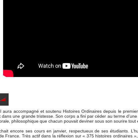
l aura accompagné et soutenu Histoires Ordinaires depuis le premie
t dans une grande tristesse. Son corps a fini par céder au terme d’une 
morale, philosophique que chacun pouvait deviner sous son sourire tout
ûchait encore ses cours en janvier, respectueux de ses étudiants. L’hu
France. Très actif dans la réflexion sur « 375 histoires ordinaires », 