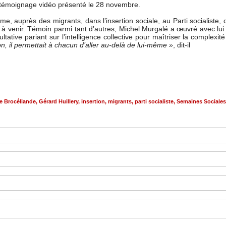
e témoignage vidéo présenté le 28 novembre.
sme, auprès des migrants, dans l’insertion sociale, au Parti socialiste,
s à venir. Témoin parmi tant d’autres, Michel Murgalé a œuvré avec l
tative pariant sur l’intelligence collective pour maîtriser la complexi
ion, il permettait à chacun d’aller au-delà de lui-même »
, dit-il
e Brocéliande
,
Gérard Huillery
,
insertion
,
migrants
,
parti socialiste
,
Semaines Sociales