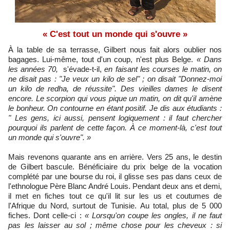
« C'est tout un monde qui s'ouvre »
À la table de sa terrasse, Gilbert nous fait alors oublier nos
bagages. Lui-même, tout d'un coup, n'est plus Belge.
« Dans
les années 70,
s'évade-t-il,
en faisant les courses le matin, on
ne disait pas : "Je veux un kilo de sel" ; on disait "Donnez-moi
un kilo de redha, de réussite". Des vieilles dames le disent
encore. Le scorpion qui vous pique un matin, on dit qu'il amène
le bonheur. On contourne en étant positif. Je dis aux étudiants :
" Les gens, ici aussi, pensent logiquement : il faut chercher
pourquoi ils parlent de cette façon. À ce moment-là, c'est tout
un monde qui s'ouvre". »
Mais revenons quarante ans en arrière. Vers 25 ans, le destin
de Gilbert bascule. Bénéficiaire du prix belge de la vocation
complété par une bourse du roi, il glisse ses pas dans ceux de
l'ethnologue Père Blanc André Louis. Pendant deux ans et demi,
il met en fiches tout ce qu'il lit sur les us et coutumes de
l'Afrique du Nord, surtout de Tunisie. Au total, plus de 5 000
fiches. Dont celle-ci :
« Lorsqu'on coupe les ongles, il ne faut
pas les laisser au sol ; même chose pour les cheveux : si