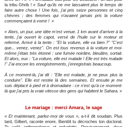
la tribu Ghrib !
« Sauf qu'ils ne me laissaient plus le temps de
faire autre chose ! Une fois, j'ai pris seize personnes et cinq
chèvres ; des femmes qui n'avaient jamais pris la voiture
commençaient à vomir ! »
« Alors, un jour, une idée m'est venue. 1 km avant d'arriver à la
tente, j'ai ouvert le capot, versé de l'huile sur le moteur et
refermé. Arrivé à la tente : "Et la voiture, elle va bien ?" "C'est
que... venez, venez". On est tous revenus à la voiture et moi-
même j'étais très étonné : une fumée noirâtre, bleuâtre, sortait.
Et alors, eux : "La voiture, elle est malade ! Elle est très malade
!" J'ai encore les enregistrements, j'enregistrais beaucoup.
À ce moment-là, j'ai dit : "Elle est malade, je ne peux plus la
conduire". Elle est restée là des semaines. Et ensuite je me
suis déplacé à pied et à dromadaire : ce n'est qu'à ce moment-
là que j'ai pris la vraie vitesse des gens qui habitent le Sahara. »
Le mariage : merci Amara, le sage
« Et maintenant, parlez-moi de vous »
, a-t-il dit soudain. Plus
tard, Gilbert, raconte enore. Bientôt tu décroches ton doctorat.
Te voilà anthropologue et polyglotte. Provisoirement, deux