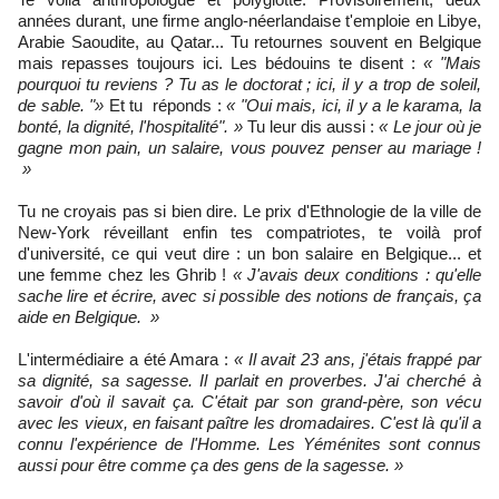
années durant, une firme anglo-néerlandaise t'emploie en Libye,
Arabie Saoudite, au Qatar... Tu retournes souvent en Belgique
mais repasses toujours ici. Les bédouins te disent :
« "Mais
pourquoi tu reviens ? Tu as le doctorat ; ici, il y a trop de soleil,
de sable. "
»
Et tu réponds :
«
"Oui mais, ici, il y a le karama, la
bonté, la dignité, l'hospitalité". »
Tu leur dis aussi :
« Le jour où je
gagne mon pain, un salaire, vous pouvez penser au mariage !
»
Tu ne croyais pas si bien dire. Le prix d'Ethnologie de la ville de
New-York réveillant enfin tes compatriotes, te voilà prof
d'université, ce qui veut dire : un bon salaire en Belgique... et
une femme chez les Ghrib !
« J'avais deux conditions : qu'elle
sache lire et écrire, avec si possible des notions de français, ça
aide en Belgique. »
L'intermédiaire a été Amara :
« Il avait 23 ans, j'étais frappé par
sa dignité, sa sagesse. Il parlait en proverbes. J'ai cherché à
savoir d'où il savait ça. C'était par son grand-père, son vécu
avec les vieux, en faisant paître les dromadaires. C'est là qu'il a
connu l'expérience de l'Homme. Les Yéménites sont connus
aussi pour être comme ça des gens de la sagesse. »