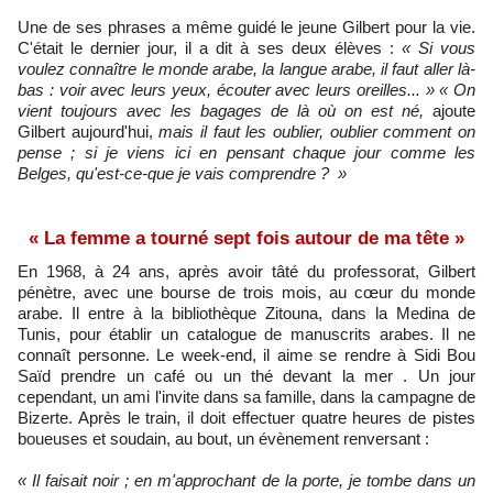
Une de ses phrases a même guidé le jeune Gilbert pour la vie.
C'était le dernier jour, il a dit à ses deux élèves :
« Si vous
voulez connaître le monde arabe, la langue arabe, il faut aller là-
bas : voir avec leurs yeux, écouter avec leurs oreilles... »
« On
vient toujours avec les bagages de là où on est né,
ajoute
Gilbert aujourd'hui,
mais il faut les oublier, oublier comment on
pense ; si je viens ici en pensant chaque jour comme les
Belges, qu'est-ce-que je vais comprendre ? »
« La femme a tourné sept fois autour de ma tête »
En 1968, à 24 ans, après avoir tâté du professorat, Gilbert
pénètre, avec une bourse de trois mois, au cœur du monde
arabe. Il entre à la bibliothèque Zitouna, dans la Medina de
Tunis, pour établir un catalogue de manuscrits arabes. Il ne
connaît personne. Le week-end, il aime se rendre à Sidi Bou
Saïd prendre un café ou un thé devant la mer . Un jour
cependant, un ami l'invite dans sa famille, dans la campagne de
Bizerte. Après le train, il doit effectuer quatre heures de pistes
boueuses et soudain, au bout, un évènement renversant :
« Il faisait noir ; en m'approchant de la porte, je tombe dans un