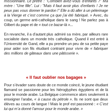
missionnaire. Le prêtre : "Combien avez-vous d'enfants ?" Ma
mère : "Une fille". Lui : "Mais il faut avoir plus d'enfants ! Je ne
peux pas vous donner le pardon !" Elle a dû aller à un pèlerinage
à la Vierge et c'est comme ça que j'ai été fabriqué. »
Avec, du
coup, un germe anti-catholique dans le sang ! Ne parlez pas à
Gilbert du pape et de
« tout ce bazar-là »...
En revanche, il a d'autant plus admiré sa mère, par ailleurs rare
socialiste dans un monde très catholique. Quand il est entré à
l'Université de Gand, elle a pu prendre un peu de sa petite paye
pour aider son fils étudiant contraint pour vivre de
« fabriquer
des millions de gâteaux dans une pâtisserie ».
« Il faut oublier nos bagages »
Pour s'évader sans doute de ce monde coincé, le jeune étudiant
flamand se passionne pour les hiéroglyphes égyptiens et de là
pour le monde arabe. La Belgique commence alors seulement à
enseigner l'arabe,
« à cause du pétrole »
. Ils ne sont que deux
élèves au cours de langue ! Mais le prof est passionné :
« C'est
lui qui m'a donné l'amour pour le monde arabe. »