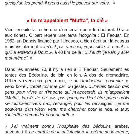
quelqu'un les prend, il prend aussi le pouvoir sur vous. »
« Ils m'appelaient "Mufta", la clé »
Vient ensuite la recherche d'un terrain pour le doctorat. Grâce
aux fiches, Gilbert repère une
terra incognita
: El Faouar. En
1962, un Danois financé par l'Unesco, a bien écrit sur là-dessus
mais visiblement
« il n'est pas venu ici, impossible, il a écrit ce
qu'il a entendu à Douz »,
à 40 km de là :
« J'ai dit "je vais y aller
moi-même". »
Dans les années 70, il n'y a rien à El Faouar. Seulement les
tentes des Bédouins, de loin en loin. A dos de dromadaire,
Gilbert va vers eux, peu à peu,
« sans traducteur : pour dire "je
veux boire", c'était comme ça" »
(geste).
« J'avais besoin des
gens pour vivre et n'importe qui m'acceptait. Ils m'appelaient
"Mufta", la clé. Je ne sais pas pourquoi. Peut-être parce qu'ils
se tournaient vers moi, l'étranger, pour les renseigner : je me
souviens d'un vieux venu me chercher pour le riba, le taux
d'intérêt à demander pour un prêt. »
« J'ai vraiment connu l'hospitalité des bédouins arabes,
savoure-t-il.
Le comble de la satisfaction, la crème de la crème,