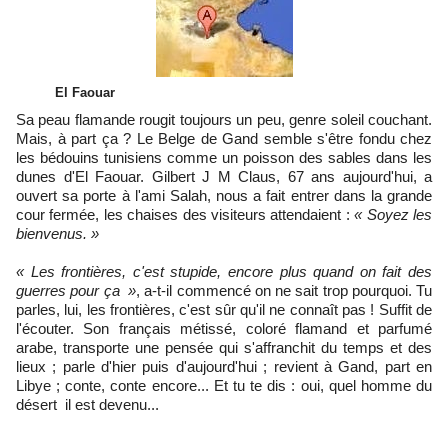
El Faouar
Sa peau flamande rougit toujours un peu, genre soleil couchant.
Mais, à part ça ? Le Belge de Gand semble s'être fondu chez
les bédouins tunisiens comme un poisson des sables dans les
dunes d'El Faouar. Gilbert J M Claus, 67 ans aujourd'hui, a
ouvert sa porte à l'ami Salah, nous a fait entrer dans la grande
cour fermée, les chaises des visiteurs attendaient :
« Soyez les
bienvenus. »
« Les frontières, c'est stupide, encore plus quand on fait des
guerres pour ça »
, a-t-il commencé on ne sait trop pourquoi. Tu
parles, lui, les frontières, c'est sûr qu'il ne connaît pas ! Suffit de
l'écouter. Son français métissé, coloré flamand et parfumé
arabe, transporte une pensée qui s'affranchit du temps et des
lieux ; parle d'hier puis d'aujourd'hui ; revient à Gand, part en
Libye ; conte, conte encore... Et tu te dis : oui, quel homme du
désert il est devenu...