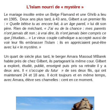
L'Islam nourri de « mystère »
Le mariage insolite entre un Belge Flamand et une Ghrib a lieu
en 1985, Deux ans plus tard, à 43 ans, Gilbert a un premier fils
:
« Quelle bêtise tu as encore fait, à un âge pareil, »
lui dit son
père. Rien de méchant.
« J'ai eu de la chance : mes parents
n'ont jamais dit non ; à vrai dire, ils n'ont jamais bien compris ce
que j'étudiais... »
Le vieux couple catholique a accepté aussi de
voir leur fils embrasser l'Islam : ils en appréciaient peut-être
avec lui
« le mystère. »
Un quart de siècle plus tard, le berger Amara Masoud MBarek
habite près de chez Gilbert, ils partageant la même cour. Gilbert
a exploré, étudié, publié, enseigné puis pris sa retraite il y a
deux ans. Il
« s'occupe du futur »
de ses deux fils, qui ont
maintenant 24 et 18 ans. Il écrit toujours et en même temps,
avec Amara, élève ses chamelles : cent en ce moment.