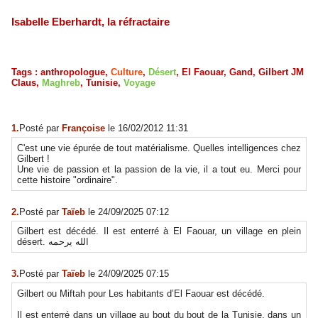
Isabelle Eberhardt, la réfractaire
Tags
:
anthropologue
,
Culture
,
Désert
,
El Faouar
,
Gand
,
Gilbert JM
Claus
,
Maghreb
,
Tunisie
,
Voyage
1.
Posté par
Françoise
le 16/02/2012 11:31
C'est une vie épurée de tout matérialisme. Quelles intelligences chez
Gilbert !
Une vie de passion et la passion de la vie, il a tout eu. Merci pour
cette histoire "ordinaire".
2.
Posté par
Taïeb
le 24/09/2025 07:12
Gilbert est décédé. Il est enterré à El Faouar, un village en plein
désert. الله يرحمه
3.
Posté par
Taïeb
le 24/09/2025 07:15
Gilbert ou Miftah pour Les habitants d’El Faouar est décédé.
Il est enterré dans un village au bout du bout de la Tunisie, dans un