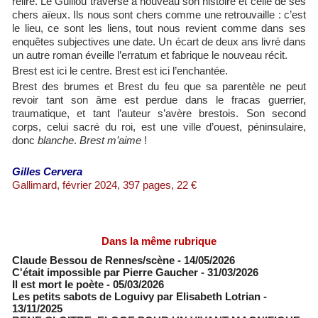
relire. Le Guillou traverse à nouveau son histoire et celle de ses
chers aïeux. Ils nous sont chers comme une retrouvaille : c’est
le lieu, ce sont les liens, tout nous revient comme dans ses
enquêtes subjectives une date. Un écart de deux ans livré dans
un autre roman éveille l’erratum et fabrique le nouveau récit.
Brest est ici le centre. Brest est ici l’enchantée.
Brest des brumes et Brest du feu que sa parentèle ne peut
revoir tant son âme est perdue dans le fracas guerrier,
traumatique, et tant l’auteur s’avère brestois. Son second
corps, celui sacré du roi, est une ville d’ouest, péninsulaire,
donc
blanche
.
Brest m’aime
!
Gilles Cervera
Gallimard, février 2024, 397 pages, 22 €
Dans la même rubrique
Claude Bessou de Rennes/scène
- 14/05/2026
C'était impossible par Pierre Gaucher
- 31/03/2026
Il est mort le poète
- 05/03/2026
Les petits sabots de Loguivy par Elisabeth Lotrian
-
13/11/2025