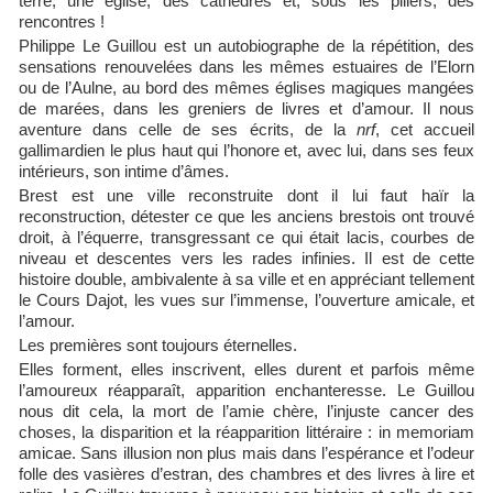
terre, une église, des cathèdres et, sous les piliers, des
rencontres !
Philippe Le Guillou est un autobiographe de la répétition, des
sensations renouvelées dans les mêmes estuaires de l’Elorn
ou de l’Aulne, au bord des mêmes églises magiques mangées
de marées, dans les greniers de livres et d’amour. Il nous
aventure dans celle de ses écrits, de la
nrf
, cet accueil
gallimardien le plus haut qui l’honore et, avec lui, dans ses feux
intérieurs, son intime d’âmes.
Brest est une ville reconstruite dont il lui faut haïr la
reconstruction, détester ce que les anciens brestois ont trouvé
droit, à l’équerre, transgressant ce qui était lacis, courbes de
niveau et descentes vers les rades infinies. Il est de cette
histoire double, ambivalente à sa ville et en appréciant tellement
le Cours Dajot, les vues sur l’immense, l’ouverture amicale, et
l’amour.
Les premières sont toujours éternelles.
Elles forment, elles inscrivent, elles durent et parfois même
l’amoureux réapparaît, apparition enchanteresse. Le Guillou
nous dit cela, la mort de l’amie chère, l’injuste cancer des
choses, la disparition et la réapparition littéraire : in memoriam
amicae. Sans illusion non plus mais dans l’espérance et l’odeur
folle des vasières d’estran, des chambres et des livres à lire et