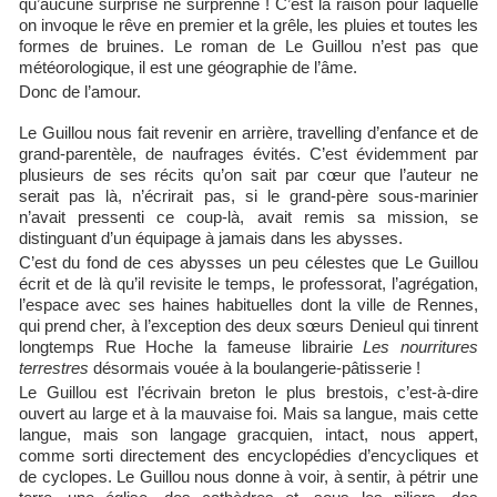
qu’aucune surprise ne surprenne ! C’est la raison pour laquelle
on invoque le rêve en premier et la grêle, les pluies et toutes les
formes de bruines. Le roman de Le Guillou n’est pas que
météorologique, il est une géographie de l’âme.
Donc de l’amour.
Le Guillou nous fait revenir en arrière, travelling d’enfance et de
grand-parentèle, de naufrages évités. C’est évidemment par
plusieurs de ses récits qu’on sait par cœur que l’auteur ne
serait pas là, n’écrirait pas, si le grand-père sous-marinier
n’avait pressenti ce coup-là, avait remis sa mission, se
distinguant d’un équipage à jamais dans les abysses.
C’est du fond de ces abysses un peu célestes que Le Guillou
écrit et de là qu’il revisite le temps, le professorat, l’agrégation,
l’espace avec ses haines habituelles dont la ville de Rennes,
qui prend cher, à l’exception des deux sœurs Denieul qui tinrent
longtemps Rue Hoche la fameuse librairie
Les nourritures
terrestres
désormais vouée à la boulangerie-pâtisserie !
Le Guillou est l’écrivain breton le plus brestois, c’est-à-dire
ouvert au large et à la mauvaise foi. Mais sa langue, mais cette
langue, mais son langage gracquien, intact, nous appert,
comme sorti directement des encyclopédies d’encycliques et
de cyclopes. Le Guillou nous donne à voir, à sentir, à pétrir une