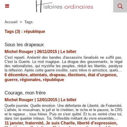
Accueil
>
Tags
Tags (3) : république
Sous les drapeaux
Michel Rouger | 26/11/2015
|
Le billet
C'est reparti. Anéantir des bandes d'assassins fanatisés ne suffit pas.
C'est la Guerre. Le mot magique. La drogue des gouvernants, le régal
des nationalistes, qui mystifie les peuples, réduit les libertés, paralyse
la réflexion. Après cette guerre insolite, sans trêve ni armistice, quels...
6 décembre
,
attentats
,
drapeau
,
élections
,
état d'urgence
,
guerre
,
régionales
,
république
​Courage, mon frère
Michel Rouger | 12/01/2015
|
Le billet
Quelle journée. Quelle émotion. Une déferlante de Liberté, de Fraternité.
L'athée, le musulman, le juif et le chrétien, le riche et le pauvre, le CRS
et le rappeur... tous frères. Puis on s'est quitté. Et tu es rentré chez toi,
dans ton quartier miteux. Toi, l'inflexible militant du vivre ensemble,...
11 janvier
,
fraternité
,
Je suis Charlie
,
liberté d'expression
,