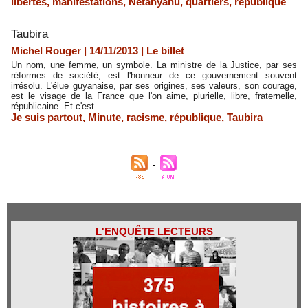
libertés
,
manifestations
,
Netanyahu
,
quartiers
,
république
Taubira
Michel Rouger | 14/11/2013
|
Le billet
Un nom, une femme, un symbole. La ministre de la Justice, par ses
réformes de société, est l'honneur de ce gouvernement souvent
irrésolu. L'élue guyanaise, par ses origines, ses valeurs, son courage,
est le visage de la France que l'on aime, plurielle, libre, fraternelle,
républicaine. Et c'est...
Je suis partout
,
Minute
,
racisme
,
république
,
Taubira
L'ENQUÊTE LECTEURS