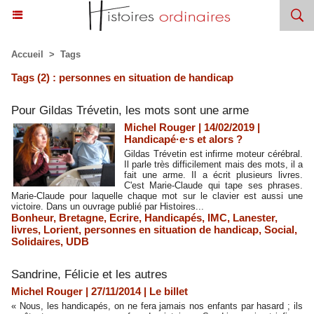
Accueil
>
Tags
Tags (2) : personnes en situation de handicap
Pour Gildas Trévetin, les mots sont une arme
Michel Rouger | 14/02/2019
|
Handicapé·e·s et alors ?
Gildas Trévetin est infirme moteur cérébral.
Il parle très difficilement mais des mots, il a
fait une arme. Il a écrit plusieurs livres.
C'est Marie-Claude qui tape ses phrases.
Marie-Claude pour laquelle chaque mot sur le clavier est aussi une
victoire. Dans un ouvrage publié par Histoires...
Bonheur
,
Bretagne
,
Ecrire
,
Handicapés
,
IMC
,
Lanester
,
livres
,
Lorient
,
personnes en situation de handicap
,
Social
,
Solidaires
,
UDB
Sandrine, Félicie et les autres
Michel Rouger | 27/11/2014
|
Le billet
« Nous, les handicapés, on ne fera jamais nos enfants par hasard ; ils