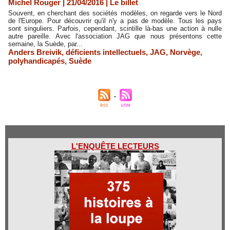
Michel Rouger | 21/04/2016
|
Le billet
Souvent, en cherchant des sociétés modèles, on regarde vers le Nord
de l'Europe. Pour découvrir qu'il n'y a pas de modèle. Tous les pays
sont singuliers. Parfois, cependant, scintille là-bas une action à nulle
autre pareille. Avec l'association JAG que nous présentons cette
semaine, la Suède, par...
Anders Breivik
,
déficients intellectuels
,
JAG
,
Norvège
,
polyhandicapés
,
Suède
L'ENQUÊTE LECTEURS