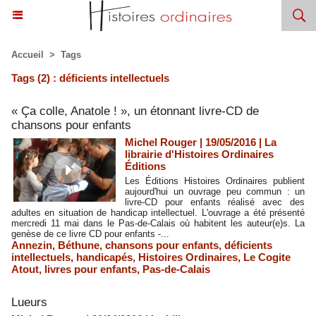
Accueil
>
Tags
Tags (2) : déficients intellectuels
« Ça colle, Anatole ! », un étonnant livre-CD de
chansons pour enfants
Michel Rouger | 19/05/2016
|
La
librairie d'Histoires Ordinaires
Éditions
Les Éditions Histoires Ordinaires publient
aujourd'hui un ouvrage peu commun : un
livre-CD pour enfants réalisé avec des
adultes en situation de handicap intellectuel. L'ouvrage a été présenté
mercredi 11 mai dans le Pas-de-Calais où habitent les auteur(e)s. La
genèse de ce livre CD pour enfants -...
Annezin
,
Béthune
,
chansons pour enfants
,
déficients
intellectuels
,
handicapés
,
Histoires Ordinaires
,
Le Cogite
Atout
,
livres pour enfants
,
Pas-de-Calais
​Lueurs