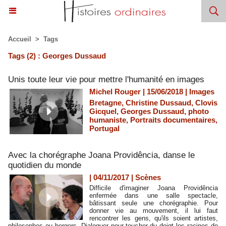
Accueil
>
Tags
Tags (2) : Georges Dussaud
Unis toute leur vie pour mettre l'humanité en images
Michel Rouger | 15/06/2018
|
Images
Bretagne
,
Christine Dussaud
,
Clovis
Gicquel
,
Georges Dussaud
,
photo
humaniste
,
Portraits documentaires
,
Portugal
Avec la chorégraphe Joana Providência, danse le
quotidien du monde
| 04/11/2017
|
Scènes
Difficile d'imaginer Joana Providência
enfermée dans une salle spectacle,
bâtissant seule une chorégraphie. Pour
donner vie au mouvement, il lui faut
rencontrer les gens, qu'ils soient artistes,
philosophes ou bergers. Dialoguer pour toucher du doigt les racines de