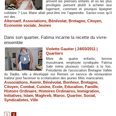
arrivent les premiers enfants et où les plus
privilégiés pensent plutôt à acheter leur
logement, comment et pourquoi épargner
solidaire ? Lise Marie allait peut-être me l’apprendre. Saviez-vous qu’il
est des...
Alternatif
,
Associations
,
Bénévolat
,
Bretagne
,
Citoyen
,
Economie sociale
,
Jeunes
Dans son quartier, Fatima incarne la recette du vivre-
ensemble
Violette Gautier | 24/03/2011
|
Quartiers
Mère de quatre enfants, femme
musulmane, employée syndiquée, Fatima
Sabr mène plusieurs combats à la fois.
Présidente de l'association Bretagne Vallée
du Dadès, elle a développé sur Rennes un service de restauration
traiteur pour favoriser la scolarisation des jeunes filles marocaines.
Associations
,
Avenir
,
Bénévolat
,
Bonheur
,
Bretagne
,
Citoyen
,
Combat
,
Cuisine
,
Ecole
,
Education
,
Famille
,
Histoire Ordinaire
,
Histoires Ordinaires
,
Immigration
,
Initiatives
,
Islam
,
Maghreb
,
Maroc
,
Quartier
,
Social
,
Syndicalistes
,
Ville
1
2