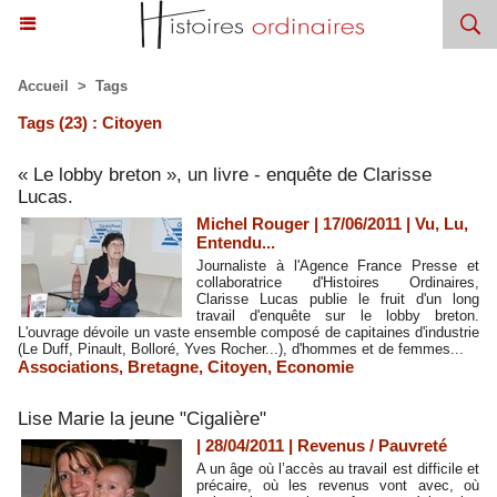
Accueil
>
Tags
Tags (23) : Citoyen
« Le lobby breton », un livre - enquête de Clarisse
Lucas.
Michel Rouger | 17/06/2011
|
Vu, Lu,
Entendu...
Journaliste à l'Agence France Presse et
collaboratrice d'Histoires Ordinaires,
Clarisse Lucas publie le fruit d'un long
travail d'enquête sur le lobby breton.
L'ouvrage dévoile un vaste ensemble composé de capitaines d'industrie
(Le Duff, Pinault, Bolloré, Yves Rocher...), d'hommes et de femmes...
Associations
,
Bretagne
,
Citoyen
,
Economie
Lise Marie la jeune "Cigalière"
| 28/04/2011
|
Revenus / Pauvreté
A un âge où l’accès au travail est difficile et
précaire, où les revenus vont avec, où