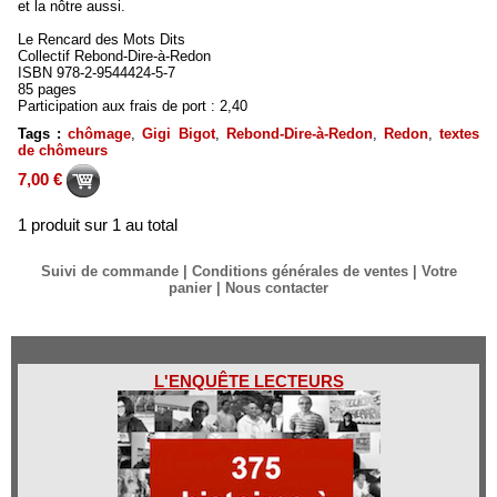
et la nôtre aussi.
Le Rencard des Mots Dits
Collectif Rebond-Dire-à-Redon
ISBN 978-2-9544424-5-7
85 pages
Participation aux frais de port : 2,40
Tags :
chômage
,
Gigi Bigot
,
Rebond-Dire-à-Redon
,
Redon
,
textes
de chômeurs
7,00 €
1 produit sur 1 au total
Suivi de commande
|
Conditions générales de ventes
|
Votre
panier
|
Nous contacter
L'ENQUÊTE LECTEURS