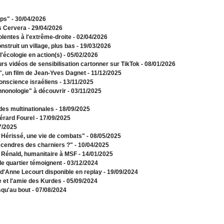
mps"
- 30/04/2026
s Cervera
- 29/04/2026
olentes à l'extrême-droite
- 02/04/2026
struit un village, plus bas
- 19/03/2026
l'écologie en action(s)
- 05/02/2026
urs vidéos de sensibilisation cartonner sur TikTok
- 08/01/2026
s", un film de Jean-Yves Dagnet
- 11/12/2025
onscience israéliens
- 13/11/2025
hnonologie" à découvrir
- 03/11/2025
 des multinationales
- 18/09/2025
érard Fourel
- 17/09/2025
7/2025
e Hérissé, une vie de combats"
- 08/05/2025
 cendres des charniers ?"
- 10/04/2025
e Rénald, humanitaire à MSF
- 14/01/2025
de quartier témoignent
- 03/12/2024
 d'Anne Lecourt disponible en replay
- 19/09/2024
e et l'amie des Kurdes
- 05/09/2024
squ'au bout
- 07/08/2024