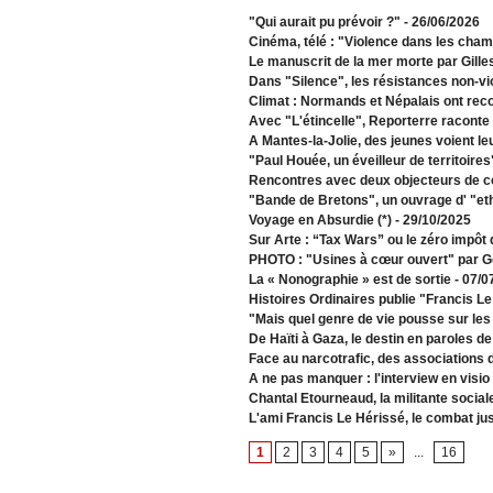
"Qui aurait pu prévoir ?"
- 26/06/2026
Cinéma, télé : "Violence dans les cha
Le manuscrit de la mer morte par Gille
Dans "Silence", les résistances non-vi
Climat : Normands et Népalais ont recon
Avec "L'étincelle", Reporterre raconte 
A Mantes-la-Jolie, des jeunes voient le
"Paul Houée, un éveilleur de territoire
Rencontres avec deux objecteurs de c
"Bande de Bretons", un ouvrage d' "et
Voyage en Absurdie (*)
- 29/10/2025
Sur Arte : “Tax Wars” ou le zéro impôt
PHOTO : "Usines à cœur ouvert" par G
La « Nonographie » est de sortie
- 07/0
Histoires Ordinaires publie "Francis L
"Mais quel genre de vie pousse sur les
De Haïti à Gaza, le destin en paroles d
Face au narcotrafic, des associations 
A ne pas manquer : l'interview en visio
Chantal Etourneaud, la militante social
L'ami Francis Le Hérissé, le combat ju
1
2
3
4
5
»
...
16