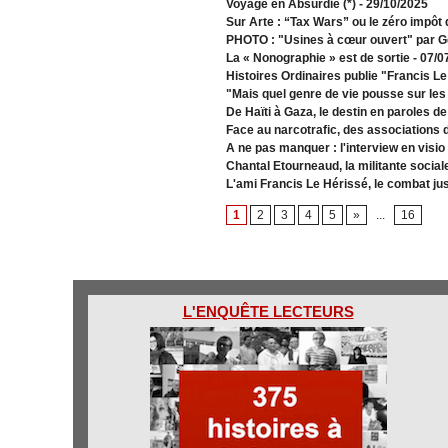
Voyage en Absurdie (*)
- 29/10/2025
Sur Arte : “Tax Wars” ou le zéro impôt
PHOTO : "Usines à cœur ouvert" par G
La « Nonographie » est de sortie
- 07/0
Histoires Ordinaires publie "Francis L
"Mais quel genre de vie pousse sur les
De Haïti à Gaza, le destin en paroles d
Face au narcotrafic, des associations 
A ne pas manquer : l'interview en visio
Chantal Etourneaud, la militante social
L'ami Francis Le Hérissé, le combat ju
1
2
3
4
5
»
...
16
L'ENQUÊTE LECTEURS