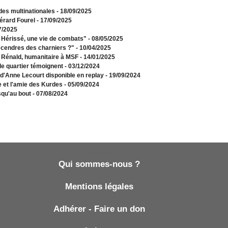
 des multinationales
- 18/09/2025
érard Fourel
- 17/09/2025
7/2025
e Hérissé, une vie de combats"
- 08/05/2025
 cendres des charniers ?"
- 10/04/2025
e Rénald, humanitaire à MSF
- 14/01/2025
de quartier témoignent
- 03/12/2024
 d'Anne Lecourt disponible en replay
- 19/09/2024
e et l'amie des Kurdes
- 05/09/2024
squ'au bout
- 07/08/2024
Qui sommes-nous ?
Qui sommes-nous ?
Mentions légales
Adhérer - Faire un don