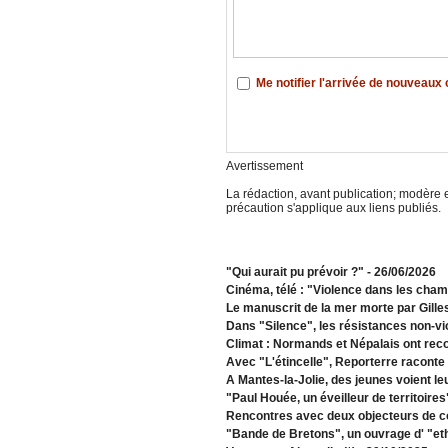
Me notifier l'arrivée de nouveau
Avertissement
La rédaction, avant publication; modère e
précaution s'applique aux liens publiés.
"Qui aurait pu prévoir ?"
- 26/06/2026
Cinéma, télé : "Violence dans les cha
Le manuscrit de la mer morte par Gille
Dans "Silence", les résistances non-vi
Climat : Normands et Népalais ont recon
Avec "L'étincelle", Reporterre raconte 
A Mantes-la-Jolie, des jeunes voient le
"Paul Houée, un éveilleur de territoire
Rencontres avec deux objecteurs de c
"Bande de Bretons", un ouvrage d' "et