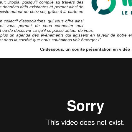
uit Utopia,
puisqu’il compile au travers des
es données déjà existantes et permet ainsi de
existe autour de chez soi, grâce à la carte en
n collectif d’associations, qui vous offre ainsi
 et vous permet de vous connecter aux
t ou de découvrir ce qu’il se passe autour de vous.
plus un agenda des événements qui agissent en faveur de notre env
nt dans la société que nous souhaitons voir émerger !"
Ci-dessous, un courte présentation en vidéo