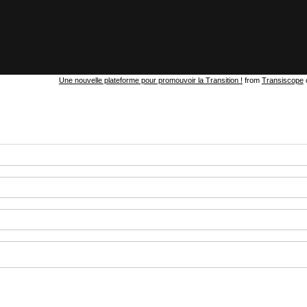
Une nouvelle plateforme pour promouvoir la Transition !
from
Transiscope