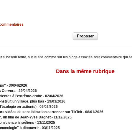
x commentaires
t si besoin retire, sur le site comme sur les blogs associés, tout commentaire qui s
Dans la même rubrique
mps"
- 30/04/2026
s Cervera
- 29/04/2026
olentes à l'extrême-droite
- 02/04/2026
struit un village, plus bas
- 19/03/2026
l'écologie en action(s)
- 05/02/2026
urs vidéos de sensibilisation cartonner sur TikTok
- 08/01/2026
s", un film de Jean-Yves Dagnet
- 11/12/2025
onscience israéliens
- 13/11/2025
hnonologie" à découvrir
- 03/11/2025