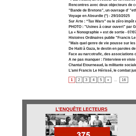
Rencontres avec deux objecteurs de c
"Bande de Bretons", un ouvrage d' "et
Voyage en Absurdie (*)
- 29/10/2025
Sur Arte : “Tax Wars” ou le zéro impôt
PHOTO : "Usines à cœur ouvert" par G
La « Nonographie » est de sortie
- 07/0
Histoires Ordinaires publie "Francis L
"Mais quel genre de vie pousse sur les
De Haïti à Gaza, le destin en paroles d
Face au narcotrafic, des associations 
A ne pas manquer : l'interview en visio
Chantal Etourneaud, la militante social
L'ami Francis Le Hérissé, le combat ju
1
2
3
4
5
»
...
16
L'ENQUÊTE LECTEURS