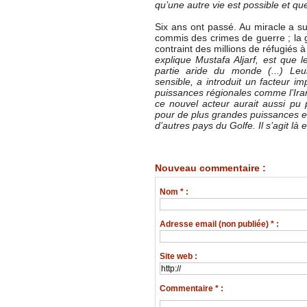
qu’une autre vie est possible et qu
Six ans ont passé. Au miracle a suc
commis des crimes de guerre ; la g
contraint des millions de réfugiés à 
explique Mustafa Aljarf, est que 
partie aride du monde (...) Leu
sensible, a introduit un facteur i
puissances régionales comme l’Iran
ce nouvel acteur aurait aussi pu
pour de plus grandes puissances enc
d’autres pays du Golfe. Il s’agit là
Nouveau commentaire :
Nom * :
Adresse email (non publiée) * :
Site web :
Commentaire * :