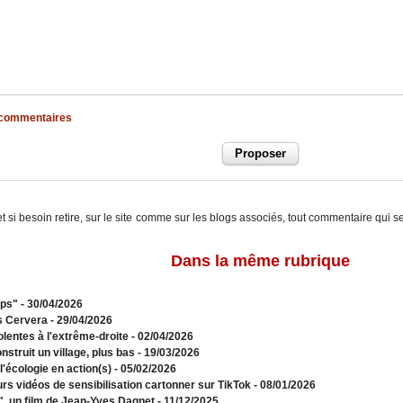
x commentaires
t si besoin retire, sur le site comme sur les blogs associés, tout commentaire qui s
Dans la même rubrique
mps"
- 30/04/2026
s Cervera
- 29/04/2026
olentes à l'extrême-droite
- 02/04/2026
struit un village, plus bas
- 19/03/2026
l'écologie en action(s)
- 05/02/2026
urs vidéos de sensibilisation cartonner sur TikTok
- 08/01/2026
s", un film de Jean-Yves Dagnet
- 11/12/2025