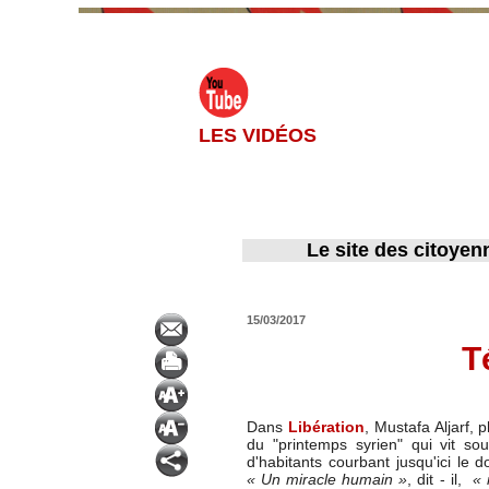
LES VIDÉOS
Le site des citoyen
15/03/2017
T
Dans
Libération
, Mustafa Aljarf,
du "printemps syrien" qui vit so
d'habitants courbant jusqu'ici le 
« Un miracle humain »
, dit - il,
« 