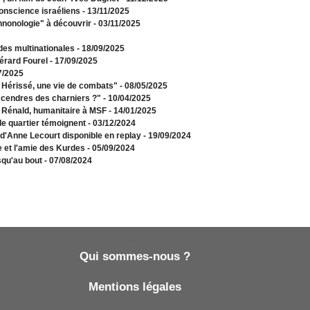
onscience israéliens
- 13/11/2025
hnonologie" à découvrir
- 03/11/2025
 des multinationales
- 18/09/2025
érard Fourel
- 17/09/2025
7/2025
e Hérissé, une vie de combats"
- 08/05/2025
 cendres des charniers ?"
- 10/04/2025
e Rénald, humanitaire à MSF
- 14/01/2025
de quartier témoignent
- 03/12/2024
 d'Anne Lecourt disponible en replay
- 19/09/2024
e et l'amie des Kurdes
- 05/09/2024
squ'au bout
- 07/08/2024
Qui sommes-nous ?
Qui sommes-nous ?
Mentions légales