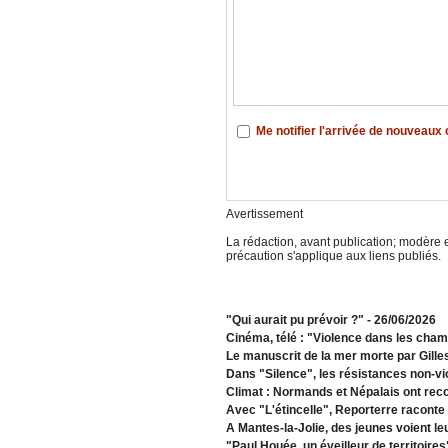
Me notifier l'arrivée de nouveau
Avertissement
La rédaction, avant publication; modère e
précaution s'applique aux liens publiés.
"Qui aurait pu prévoir ?"
- 26/06/2026
Cinéma, télé : "Violence dans les cha
Le manuscrit de la mer morte par Gille
Dans "Silence", les résistances non-vi
Climat : Normands et Népalais ont recon
Avec "L'étincelle", Reporterre raconte 
A Mantes-la-Jolie, des jeunes voient le
"Paul Houée, un éveilleur de territoire