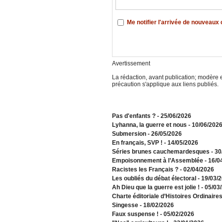
Me notifier l'arrivée de nouveau
Avertissement
La rédaction, avant publication; modère e
précaution s'applique aux liens publiés.
Pas d'enfants ?
- 25/06/2026
​Lyhanna, la guerre et nous
- 10/06/202
Submersion
- 26/05/2026
En français, SVP !
- 14/05/2026
​Séries brunes cauchemardesques
- 3
Empoisonnement à l’Assemblée­
- 16/0
Racistes les Français ?
- 02/04/2026
​Les oubliés du débat électoral
- 19/03/
Ah Dieu que la guerre est jolie !
- 05/03
Charte éditoriale d’Histoires Ordinaire
Singesse
- 18/02/2026
Faux suspense !
- 05/02/2026