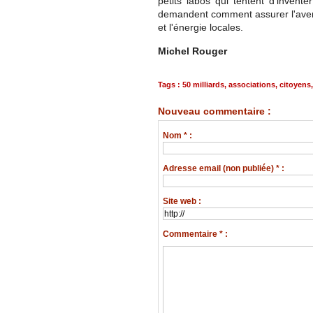
petits labos qui tentent d'invent
demandent comment assurer l'avenir
et l'énergie locales.
Michel Rouger
Tags
:
50 milliards
,
associations
,
citoyens
Nouveau commentaire :
Nom * :
Adresse email (non publiée) * :
Site web :
Commentaire * :