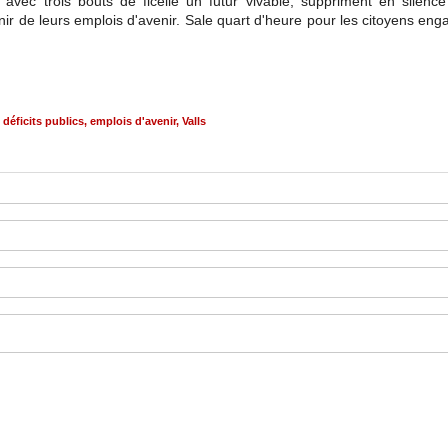
er avec trois bouts de ficelle un futur vivable, suppriment en sile
 de leurs emplois d'avenir. Sale quart d'heure pour les citoyens engag
,
déficits publics
,
emplois d'avenir
,
Valls