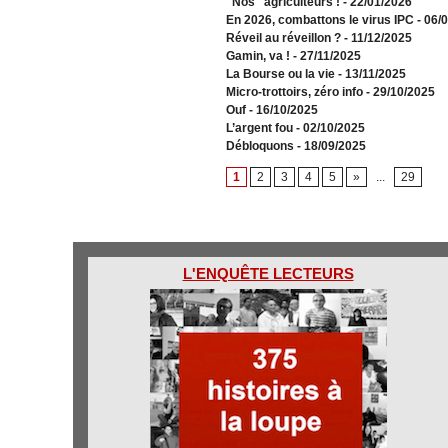
"Nos" agriculteurs !
- 22/01/2026
En 2026, combattons le virus IPC
- 06/
Réveil au réveillon ?
- 11/12/2025
Gamin, va !
- 27/11/2025
​La Bourse ou la vie
- 13/11/2025
Micro-trottoirs, zéro info
- 29/10/2025
Ouf
- 16/10/2025
L’argent fou
- 02/10/2025
Débloquons
- 18/09/2025
1
2
3
4
5
»
...
29
L'ENQUÊTE LECTEURS