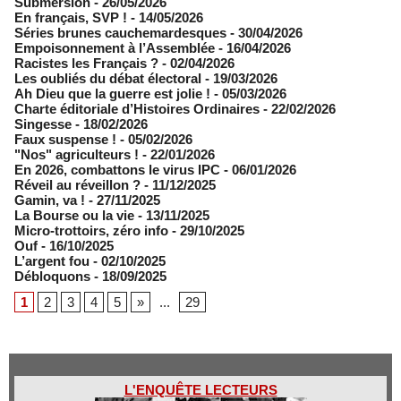
Submersion
- 26/05/2026
En français, SVP !
- 14/05/2026
​Séries brunes cauchemardesques
- 30/04/2026
Empoisonnement à l’Assemblée­
- 16/04/2026
Racistes les Français ?
- 02/04/2026
​Les oubliés du débat électoral
- 19/03/2026
Ah Dieu que la guerre est jolie !
- 05/03/2026
Charte éditoriale d’Histoires Ordinaires
- 22/02/2026
Singesse
- 18/02/2026
Faux suspense !
- 05/02/2026
"Nos" agriculteurs !
- 22/01/2026
En 2026, combattons le virus IPC
- 06/01/2026
Réveil au réveillon ?
- 11/12/2025
Gamin, va !
- 27/11/2025
​La Bourse ou la vie
- 13/11/2025
Micro-trottoirs, zéro info
- 29/10/2025
Ouf
- 16/10/2025
L’argent fou
- 02/10/2025
Débloquons
- 18/09/2025
1
2
3
4
5
»
...
29
L'ENQUÊTE LECTEURS