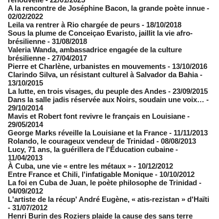
A la rencontre de Joséphine Bacon, la grande poète innue
-
02/02/2022
Leila va rentrer à Rio chargée de peurs
- 18/10/2018
Sous la plume de Conceiçao Evaristo, jaillit la vie afro-
brésilienne
- 31/08/2018
Valeria Wanda, ambassadrice engagée de la culture
brésilienne
- 27/04/2017
Pierre et Charlène, urbanistes en mouvements
- 13/10/2016
Clarindo Silva, un résistant culturel à Salvador da Bahia
-
13/10/2015
La lutte, en trois visages, du peuple des Andes
- 23/09/2015
Dans la salle jadis réservée aux Noirs, soudain une voix…
-
29/10/2014
Mavis et Robert font revivre le français en Louisiane
-
29/05/2014
George Marks réveille la Louisiane et la France
- 11/11/2013
Rolando, le courageux vendeur de Trinidad
- 08/08/2013
Lucy, 71 ans, la guérillera de l'Éducation cubaine
-
11/04/2013
À Cuba, une vie « entre les métaux »
- 10/12/2012
Entre France et Chili, l'infatigable Monique
- 10/10/2012
La foi en Cuba de Juan, le poète philosophe de Trinidad
-
04/09/2012
L'artiste de la récup' André Eugène, « atis-rezistan » d'Haïti
- 31/07/2012
Henri Burin des Roziers plaide la cause des sans terre