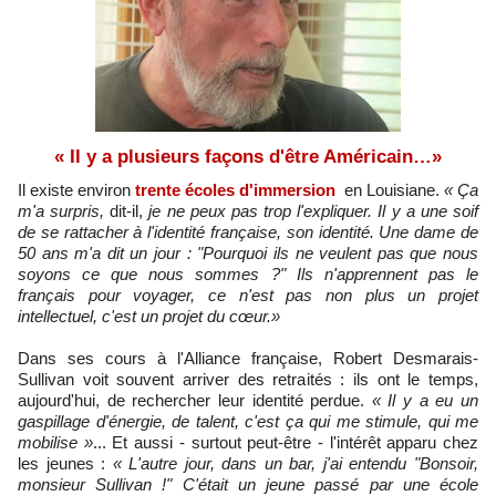
« Il y a plusieurs façons d'être Américain…»
Il existe environ
trente écoles d'immersion
en Louisiane.
« Ça
m'a surpris,
dit-il,
je ne peux pas trop l'expliquer. Il y a une soif
de se rattacher à l'identité française, son identité. Une dame de
50 ans m'a dit un jour : "Pourquoi ils ne veulent pas que nous
soyons ce que nous sommes ?" Ils n'apprennent pas le
français pour voyager, ce n'est pas non plus un projet
intellectuel, c'est un projet du cœur.
»
Dans ses cours à l'Alliance française, Robert Desmarais-
Sullivan voit souvent arriver des retraités : ils ont le temps,
aujourd'hui, de rechercher leur identité perdue.
« Il y a eu un
gaspillage d'énergie, de talent, c'est ça qui me stimule, qui me
mobilise »
... Et aussi - surtout peut-être - l'intérêt apparu chez
les jeunes :
« L'autre jour, dans un bar, j'ai entendu "Bonsoir,
monsieur Sullivan !" C'était un jeune passé par une école