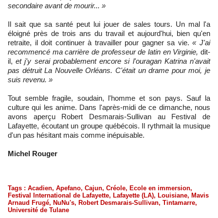
secondaire avant de mourir... »
Il sait que sa santé peut lui jouer de sales tours. Un mal l'a
éloigné près de trois ans du travail et aujourd'hui, bien qu'en
retraite, il doit continuer à travailler pour gagner sa vie.
« J'ai
recommencé ma carrière de professeur de latin en Virginie,
dit-
il,
et j'y serai probablement encore si l'ouragan Katrina n'avait
pas détruit La Nouvelle Orléans. C'était un drame pour moi, je
suis revenu. »
Tout semble fragile, soudain, l'homme et son pays. Sauf la
culture qui les anime. Dans l'après-midi de ce dimanche, nous
avons aperçu Robert Desmarais-Sullivan au Festival de
Lafayette, écoutant un groupe québécois. Il rythmait la musique
d'un pas hésitant mais comme inépuisable.
Michel Rouger
Tags
:
Acadien
,
Apefano
,
Cajun
,
Créole
,
Ecole en immersion
,
Festival International de Lafayette
,
Lafayette (LA)
,
Louisiane
,
Mavis
Arnaud Frugé
,
NuNu's
,
Robert Desmarais-Sullivan
,
Tintamarre
,
Université de Tulane