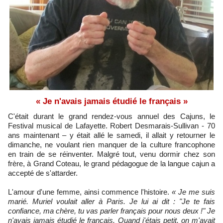
« Je n'avais jamais étudié le français »
C'était durant le grand rendez-vous annuel des Cajuns, le
Festival musical de Lafayette. Robert Desmarais-Sullivan - 70
ans maintenant – y était allé le samedi, il allait y retourner le
dimanche, ne voulant rien manquer de la culture francophone
en train de se réinventer. Malgré tout, venu dormir chez son
frère, à Grand Coteau, le grand pédagogue de la langue cajun a
accepté de s'attarder.
L'amour d'une femme, ainsi commence l'histoire.
« Je me suis
marié. Muriel voulait aller à Paris. Je lui ai dit : "Je te fais
confiance, ma chère, tu vas parler français pour nous deux !" Je
n'avais jamais étudié le français. Quand j'étais petit, on m'avait