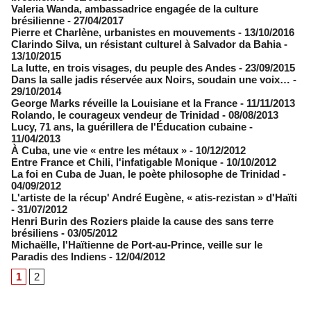
Valeria Wanda, ambassadrice engagée de la culture
brésilienne
- 27/04/2017
Pierre et Charlène, urbanistes en mouvements
- 13/10/2016
Clarindo Silva, un résistant culturel à Salvador da Bahia
-
13/10/2015
La lutte, en trois visages, du peuple des Andes
- 23/09/2015
Dans la salle jadis réservée aux Noirs, soudain une voix…
-
29/10/2014
George Marks réveille la Louisiane et la France
- 11/11/2013
Rolando, le courageux vendeur de Trinidad
- 08/08/2013
Lucy, 71 ans, la guérillera de l'Éducation cubaine
-
11/04/2013
À Cuba, une vie « entre les métaux »
- 10/12/2012
Entre France et Chili, l'infatigable Monique
- 10/10/2012
La foi en Cuba de Juan, le poète philosophe de Trinidad
-
04/09/2012
L'artiste de la récup' André Eugène, « atis-rezistan » d'Haïti
- 31/07/2012
Henri Burin des Roziers plaide la cause des sans terre
brésiliens
- 03/05/2012
Michaëlle, l'Haïtienne de Port-au-Prince, veille sur le
Paradis des Indiens
- 12/04/2012
1
2