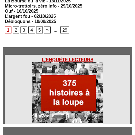
​La Bourse ou la vie
- 13/11/2025
Micro-trottoirs, zéro info
- 29/10/2025
Ouf
- 16/10/2025
L’argent fou
- 02/10/2025
Débloquons
- 18/09/2025
1
2
3
4
5
»
...
29
L'ENQUÊTE LECTEURS