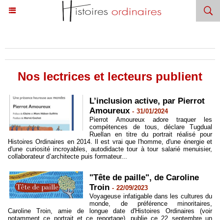
Accueil
>
Nos lectrices et lecteurs publient
Nos lectrices et lecteurs publient
L’inclusion active, par Pierrot
Amoureux
-
31/01/2024
Pierrot Amoureux adore traquer les
compétences de tous, déclare Tugdual
Ruellan en titre du portrait réalisé pour
Histoires Ordinaires en 2014. Il est vrai que l'homme, d'une énergie et
d'une curiosité incroyables, autodidacte tour à tour salarié menuisier,
collaborateur d’architecte puis formateur...
"Tête de paille", de Caroline
Troin
-
22/09/2023
Voyageuse infatigable dans les cultures du
monde, de préférence minoritaires,
Caroline Troin, amie de longue date d'Histoires Ordinaires (voir
notamment ce portrait et ce reportage), publie ce 22 septembre un