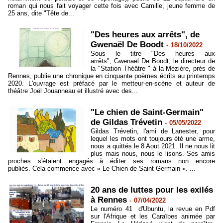
roman qui nous fait voyager cette fois avec Camille, jeune femme de
25 ans, dite "Tête de...
"Des heures aux arrêts", de
Gwenaël De Boodt
-
18/10/2022
Sous le titre "Des heures aux
arrêts", Gwenaël De Boodt, le directeur de
la "Station Théâtre " à la Mézière, près de
Rennes, publie une chronique en cinquante poèmes écrits au printemps
2020. L'ouvrage est préfacé par le metteur-en-scène et auteur de
théâtre Joël Jouanneau et illustré avec des...
"Le chien de Saint-Germain"
de Gildas Trévetin
-
05/05/2022
Gildas Trévetin, l'ami de Lanester, pour
lequel les mots ont toujours été une arme,
nous a quittés le 8 Aout 2021. Il ne nous lit
plus mais nous, nous le lisons. Ses amis
proches s'étaient engagés à éditer ses romans non encore
publiés. Cela commence avec « Le Chien de Saint-Germain ». ...
20 ans de luttes pour les exilés
à Rennes
-
07/04/2022
Le numéro 41 d'Ubuntu, la revue en Pdf
sur l'Afrique et les Caraïbes animée par