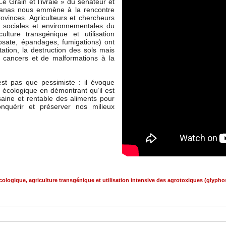
 Le Grain et l’ivraie » du sénateur et
olanas nous emmène à la rencontre
ovinces. Agriculteurs et chercheurs
 sociales et environnementales du
ulture transgénique et utilisation
osate, épandages, fumigations) ont
tation, la destruction des sols mais
e cancers et de malformations à la
st pas que pessimiste : il évoque
re écologique en démontrant qu’il est
aine et rentable des aliments pour
onquérir et préserver nos milieux
écologique
,
agriculture transgénique et utilisation intensive des agrotoxiques (glypho