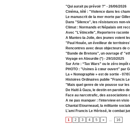
"Qui aurait pu prévoir ?"
- 26/06/2026
Cinéma, télé : "Violence dans les cha
Le manuscrit de la mer morte par Gille
Dans "Silence", les résistances non-vi
Climat : Normands et Népalais ont recon
Avec "L'étincelle", Reporterre raconte 
A Mantes-la-Jolie, des jeunes voient le
"Paul Houée, un éveilleur de territoire
Rencontres avec deux objecteurs de c
"Bande de Bretons", un ouvrage d' "et
Voyage en Absurdie (*)
- 29/10/2025
Sur Arte : “Tax Wars” ou le zéro impôt
PHOTO : "Usines à cœur ouvert" par G
La « Nonographie » est de sortie
- 07/0
Histoires Ordinaires publie "Francis L
"Mais quel genre de vie pousse sur les
De Haïti à Gaza, le destin en paroles d
Face au narcotrafic, des associations 
A ne pas manquer : l'interview en visio
Chantal Etourneaud, la militante social
L'ami Francis Le Hérissé, le combat ju
1
2
3
4
5
»
...
16