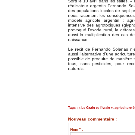
Sorti le 10 avril dans les salles, «
réalisateur argentin Fernando S
des populations locales de sept pr
nous racontent les conséquences
modèle agricole argentin : agric
intensive des agrotoxiques (glyph
provoqué l’exode rural, la défores
aussi la multiplication des cas d
naissance.
Le récit de Fernando Solanas n'e
aussi l’alternative d’une agricultu
possible de produire de manière s
tous, sans pesticides, pour rec
naturels.
Tags
:
« Le Grain et l’ivraie »
,
agriculture 
Nouveau commentaire :
Nom * :