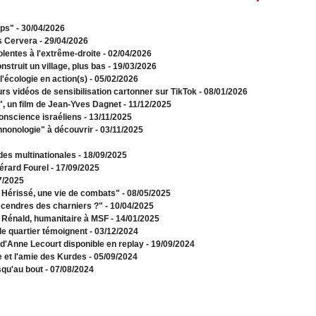
mps"
- 30/04/2026
s Cervera
- 29/04/2026
olentes à l'extrême-droite
- 02/04/2026
struit un village, plus bas
- 19/03/2026
l'écologie en action(s)
- 05/02/2026
urs vidéos de sensibilisation cartonner sur TikTok
- 08/01/2026
s", un film de Jean-Yves Dagnet
- 11/12/2025
onscience israéliens
- 13/11/2025
hnonologie" à découvrir
- 03/11/2025
 des multinationales
- 18/09/2025
érard Fourel
- 17/09/2025
7/2025
e Hérissé, une vie de combats"
- 08/05/2025
 cendres des charniers ?"
- 10/04/2025
e Rénald, humanitaire à MSF
- 14/01/2025
de quartier témoignent
- 03/12/2024
 d'Anne Lecourt disponible en replay
- 19/09/2024
e et l'amie des Kurdes
- 05/09/2024
squ'au bout
- 07/08/2024