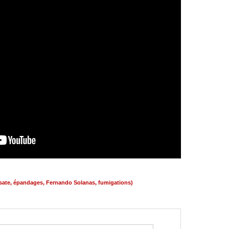
sate
,
épandages
,
Fernando Solanas
,
fumigations)