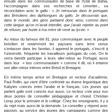
ensuite dans les communautés de base de l'État de Bahia,
l'accompagner dans ses recherches et cimenter... sa
réconcilation avec le gallo :
« Je retrouvais dans le portugais
des Brésiliens des diphtongues du gallo. Je découvrais que,
dans le monde, des gens parlaient donc ainsi, comme dans
cette langue qu'on m'avait interdite, que j'avais rejetée au point
de refuser, par honte à ma mère de venir au lycée. »
Au retour du fameux été 81, pour communiquer avec le peuple
brésilien et notamment les paysans sans terre venus
s'entasser dans les favelas, il apprend le portugais, s'inscrit à
l'université, fréquente les travailleurs portugais du coin. On le
verra bientôt participer à leurs aller-retour au Portugal, assis
dans leur
« bus communautaire »
comme il dit, où il entame
ses aller-retour intimes entre Brésil et Bretagne.
En même temps arrive en Bretagne un recteur d'académie,
Paul Rollin, qui vient d'être confronté au drame linguistique des
Kabyles coincés entre l'arabe et le français. Les jeunes qui
parlent gallo sont coincés eux aussi. Le recteur crée pour eux
deux postes de conseiller pédagogique et choisit Christian
Leray pour le primaire et le collège. Chez les enseignants, il y a
du rejet mais aussi de la demande. Le conseiller y répond avec
passion, au service des jeunes des campagnes comme des