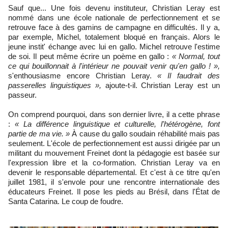
Sauf que... Une fois devenu instituteur, Christian Leray est
nommé dans une école nationale de perfectionnement et se
retrouve face à des gamins de campagne en difficultés. Il y a,
par exemple, Michel, totalement bloqué en français. Alors le
jeune instit' échange avec lui en gallo. Michel retrouve l'estime
de soi. Il peut même écrire un poème en gallo :
« Normal, tout
ce qui bouillonnait à l'intérieur ne pouvait venir qu'en gallo ! »,
s'enthousiasme encore Christian Leray.
« Il faudrait des
passerelles linguistiques »,
ajoute-t-il. Christian Leray est un
passeur.
On comprend pourquoi, dans son dernier livre, il a cette phrase
:
« La différence linguistique et culturelle, l'hétérogène, font
partie de ma vie. »
À cause du gallo soudain réhabilité mais pas
seulement. L'école de perfectionnement est aussi dirigée par un
militant du mouvement Freinet dont la pédagogie est basée sur
l'expression libre et la co-formation. Christian Leray va en
devenir le responsable départemental. Et c'est à ce titre qu'en
juillet 1981, il s'envole pour une rencontre internationale des
éducateurs Freinet. Il pose les pieds au Brésil, dans l'État de
Santa Catarina. Le coup de foudre.