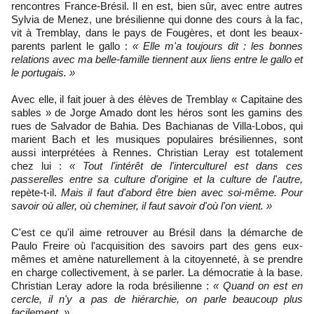
rencontres France-Brésil. Il en est, bien sûr, avec entre autres
Sylvia de Menez, une brésilienne qui donne des cours à la fac,
vit à Tremblay, dans le pays de Fougères, et dont les beaux-
parents parlent le gallo :
« Elle m'a toujours dit : les bonnes
relations avec ma belle-famille tiennent aux liens entre le gallo et
le portugais. »
Avec elle, il fait jouer à des élèves de Tremblay « Capitaine des
sables » de Jorge Amado dont les héros sont les gamins des
rues de Salvador de Bahia. Des Bachianas de Villa-Lobos, qui
marient Bach et les musiques populaires brésiliennes, sont
aussi interprétées à Rennes. Christian Leray est totalement
chez lui :
« Tout l'intérêt de l'interculturel est dans ces
passerelles entre sa culture d'origine et la culture de l'autre,
repète-t-il.
Mais il faut d'abord être bien avec soi-même. Pour
savoir où aller, où cheminer, il faut savoir d'où l'on vient. »
C'est ce qu'il aime retrouver au Brésil dans la démarche de
Paulo Freire où l'acquisition des savoirs part des gens eux-
mêmes et amène naturellement à la citoyenneté, à se prendre
en charge collectivement, à se parler. La démocratie à la base.
Christian Leray adore la roda brésilienne :
« Quand on est en
cercle, il n'y a pas de hiérarchie, on parle beaucoup plus
facilement. »