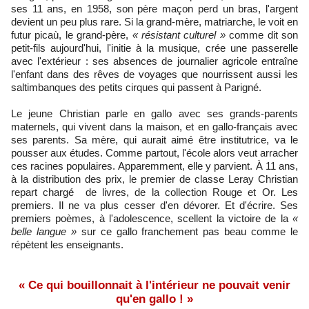
ses 11 ans, en 1958, son père maçon perd un bras, l'argent
devient un peu plus rare. Si la grand-mère, matriarche, le voit en
futur picaù, le grand-père,
« résistant culturel
»
comme dit son
petit-fils aujourd'hui, l'initie à la musique, crée une passerelle
avec l'extérieur : ses absences de journalier agricole entraîne
l'enfant dans des rêves de voyages que nourrissent aussi les
saltimbanques des petits cirques qui passent à Parigné.
Le jeune Christian parle en gallo avec ses grands-parents
maternels, qui vivent dans la maison, et en gallo-français avec
ses parents. Sa mère, qui aurait aimé être institutrice, va le
pousser aux études. Comme partout, l'école alors veut arracher
ces racines populaires. Apparemment, elle y parvient. À 11 ans,
à la distribution des prix, le premier de classe Leray Christian
repart chargé de livres, de la collection Rouge et Or. Les
premiers. Il ne va plus cesser d'en dévorer. Et d'écrire. Ses
premiers poèmes, à l'adolescence, scellent la victoire de la
«
belle langue »
sur ce gallo franchement pas beau comme le
répètent les enseignants.
« Ce qui bouillonnait à l'intérieur ne pouvait venir
qu'en gallo ! »