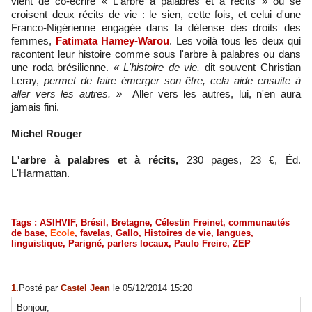
vient de co-écrire « L'arbre à palabres et à récits » où se
croisent deux récits de vie : le sien, cette fois, et celui d'une
Franco-Nigérienne engagée dans la défense des droits des
femmes,
Fatimata Hamey-Warou
. Les voilà tous les deux qui
racontent leur histoire comme sous l'arbre à palabres ou dans
une roda brésilienne.
« L'histoire de vie,
dit souvent Christian
Leray,
permet de faire émerger son être, cela aide ensuite à
aller vers les autres. »
Aller vers les autres, lui, n'en aura
jamais fini.
Michel Rouger
L'arbre à palabres et à récits,
230 pages, 23 €, Éd.
L'Harmattan.
Tags
:
ASIHVIF
,
Brésil
,
Bretagne
,
Célestin Freinet
,
communautés
de base
,
Ecole
,
favelas
,
Gallo
,
Histoires de vie
,
langues
,
linguistique
,
Parigné
,
parlers locaux
,
Paulo Freire
,
ZEP
1.
Posté par
Castel Jean
le 05/12/2014 15:20
Bonjour,