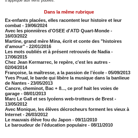
s'applique aux liens publiés.
Dans la même rubrique
Ex-enfants placées, elles racontent leur histoire et leur
combat
- 19/06/2024
Avec les pionnières d'OSEE d'ATD Quart-Monde
-
16/03/2022
Martine, grand mère Mina, écrit et conte des "histoires
d'amour"
- 22/01/2016
Les mots oubliés et à présent retrouvés de Nadia
-
17/06/2015
Chez Jean Kermarrec, le repère, c'est les autres
-
02/04/2014
Françoise, la maîtresse, a la passion de l’école
- 05/09/2013
Yves Prual, le barde qui libère la musique dans la banlieue
de Nantes
- 23/05/2013
Cancre, cheminot, Bac + 8..., ce prof hait les voies de
garage
- 08/01/2013
Marc Le Gall et ses lycéens web-trotteurs de Brest
-
13/05/2012
Avec Monique, les élèves décrocheurs forment les vieux à
Internet
- 26/03/2012
Le mauvais élève fou du Japon
- 09/11/2010
Le baroudeur de l'éducation populaire
- 08/11/2010