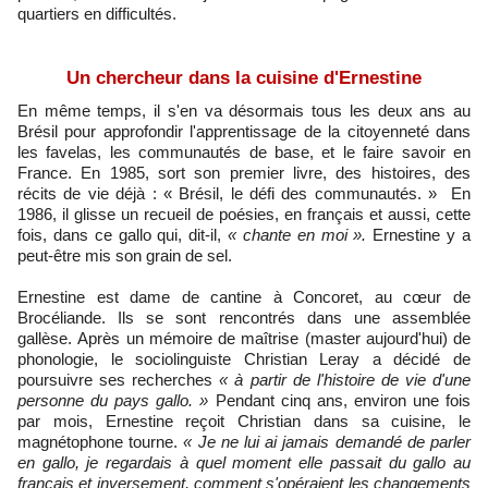
quartiers en difficultés.
Un chercheur dans la cuisine d'Ernestine
En même temps, il s'en va désormais tous les deux ans au
Brésil pour approfondir l'apprentissage de la citoyenneté dans
les favelas, les communautés de base, et le faire savoir en
France. En 1985, sort son premier livre, des histoires, des
récits de vie déjà : « Brésil, le défi des communautés. » En
1986, il glisse un recueil de poésies, en français et aussi, cette
fois, dans ce gallo qui, dit-il,
« chante en moi ».
Ernestine y a
peut-être mis son grain de sel.
Ernestine est dame de cantine à Concoret, au cœur de
Brocéliande. Ils se sont rencontrés dans une assemblée
gallèse.
Après un mémoire de maîtrise (master aujourd'hui) de
phonologie, le sociolinguiste Christian Leray a décidé de
poursuivre ses recherches
« à partir de l'histoire de vie d'une
personne du pays gallo. »
Pendant cinq ans, environ une fois
par mois, Ernestine reçoit Christian dans sa cuisine, le
magnétophone tourne.
« Je ne lui ai jamais demandé de parler
en gallo, je regardais à quel moment elle passait du gallo au
français et inversement, comment s'opéraient les changements