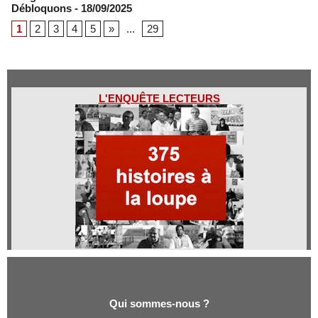
Débloquons
- 18/09/2025
1
2
3
4
5
»
...
29
L'ENQUÊTE LECTEURS
Qui sommes-nous ?
Qui sommes-nous ?