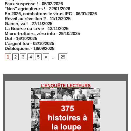
Faux suspense !
- 05/02/2026
"Nos" agriculteurs !
- 22/01/2026
En 2026, combattons le virus IPC
- 06/01/2026
Réveil au réveillon ?
- 11/12/2025
Gamin, va !
- 27/11/2025
​La Bourse ou la vie
- 13/11/2025
Micro-trottoirs, zéro info
- 29/10/2025
Ouf
- 16/10/2025
L’argent fou
- 02/10/2025
Débloquons
- 18/09/2025
1
2
3
4
5
»
...
29
L'ENQUÊTE LECTEURS