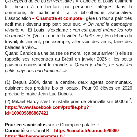
Ça dépend de ce qu'on veut faire ! »
Candice et Louis estiment
le besoin à un hectare par personne. Intégrés dans la
commune, ils participent à la bibliothèque associative.
L'association
« Chamotte et compote»
gère un four à pain très
actif mais devenu trop petit pour eux.
« On rend la campagne
vivante ».
Et Louis s'exclame :
«on est quand même les rois
du monde !»
(Voir ci-contre la vidéo
La belle vie).
En dehors du
travail, ils aiment, par exemple, aller voir des amis, faire des
balades à vélo...
Quand Candice a une baisse de moral, (ça peut arriver !) elle se
rappelle ses rencontres au Brésil en janvier 2025 : les petits
paysans nourrissent le monde.
« Quand je doute, ce sont les
petits paysans qui dominent...»
(1) Depuis 2004, dans la cantine, deux agents communaux,
cuisinent des produits bio et locaux. Pour 90 élèves en 2026
précise le maire Jean-Luc Dubois.
2
(2) Mikaël Hardy s'est réinstallé près de Granville sur 6000m
.
https://www.facebook.com/profile.php?
id=100009886867421
Pour en savoir plus
sur le Champ de patates :
Curiocité
sur Canal B :
https://canalb.fr/curiocite/6860
https://lechampdepatates.fr/