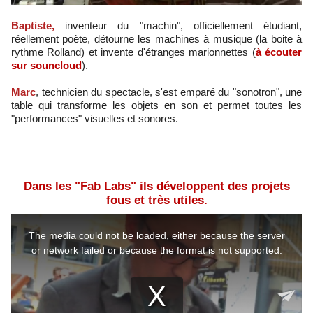
Baptiste,
inventeur du "machin", officiellement étudiant,
réellement poète, détourne les machines à musique (la boite à
rythme Rolland) et invente d'étranges marionnettes (
à écouter
sur souncloud
).
Marc
, technicien du spectacle, s'est emparé du "sonotron", une
table qui transforme les objets en son et permet toutes les
"performances" visuelles et sonores.
Dans les "Fab Labs" ils développent des projets
fous et très utiles.