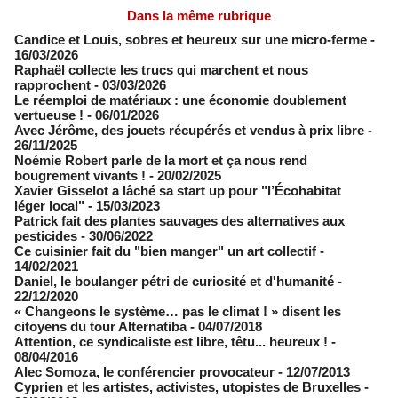
Dans la même rubrique
Candice et Louis, sobres et heureux sur une micro-ferme
-
16/03/2026
Raphaël collecte les trucs qui marchent et nous
rapprochent
- 03/03/2026
Le réemploi de matériaux : une économie doublement
vertueuse !
- 06/01/2026
Avec Jérôme, des jouets récupérés et vendus à prix libre
-
26/11/2025
Noémie Robert parle de la mort et ça nous rend
bougrement vivants !
- 20/02/2025
Xavier Gisselot a lâché sa start up pour "l’Écohabitat
léger local"
- 15/03/2023
Patrick fait des plantes sauvages des alternatives aux
pesticides
- 30/06/2022
Ce cuisinier fait du "bien manger" un art collectif
-
14/02/2021
​Daniel, le boulanger pétri de curiosité et d'humanité
-
22/12/2020
« Changeons le système… pas le climat ! » disent les
citoyens du tour Alternatiba
- 04/07/2018
Attention, ce syndicaliste est libre, têtu... heureux !
-
08/04/2016
Alec Somoza, le conférencier provocateur
- 12/07/2013
Cyprien et les artistes, activistes, utopistes de Bruxelles
-