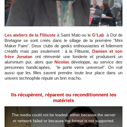
Les ateliers de la Flibuste
à Saint Malo ou le
G'Lab
à Dol de
Bretagne se sont créés dans le sillage de la première "Mini
Maker Faire". Deux clubs de geeks enthousiastes et follement
créatifs mais pas seulement : à la Flibuste,
Damien et son
frère Jonatan
ont réinventé une fonderie et produisent un
aluminium pur, alors que
Nicolas
développe, au service des
personnes handicapées, "le porte verre universel". On voit
aussi que les filles savent prendre toute leur place dans un
univers technophile réputé un brin macho.
Ils récupèrent, réparent ou reconditionnent les
matériels