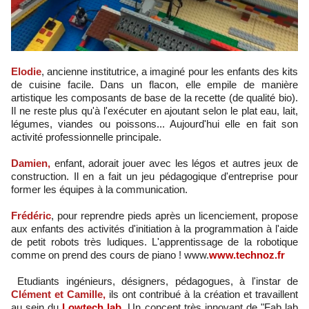
Elodie
, ancienne institutrice, a imaginé pour les enfants des kits
de cuisine facile. Dans un flacon, elle empile de manière
artistique les composants de base de la recette (de qualité bio).
Il ne reste plus qu'à l'exécuter en ajoutant selon le plat eau, lait,
légumes, viandes ou poissons... Aujourd'hui elle en fait son
activité professionnelle principale.
Damien,
enfant, adorait jouer avec les légos et autres jeux de
construction. Il en a fait un jeu pédagogique d'entreprise pour
former les équipes à la communication.
Frédéric
, pour reprendre pieds après un licenciement, propose
aux enfants des activités d'initiation à la programmation à l'aide
de petit robots très ludiques. L'apprentissage de la robotique
comme on prend des cours de piano ! www.
www.technoz.fr
Etudiants ingénieurs, désigners, pédagogues, à l'instar de
Clément et Camille,
ils ont contribué à la création et travaillent
au sein du
Lowtech lab.
Un concept très innovant de "Fab lab