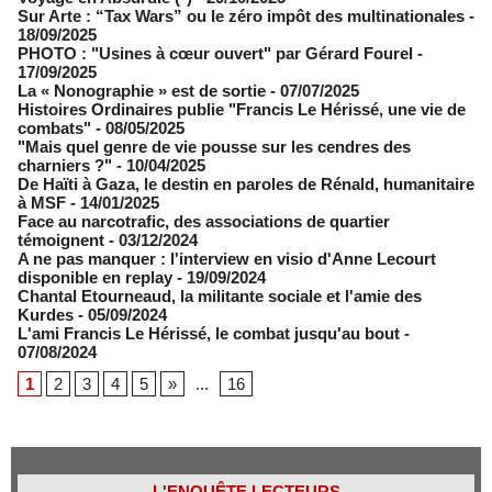
Sur Arte : “Tax Wars” ou le zéro impôt des multinationales
-
18/09/2025
PHOTO : "Usines à cœur ouvert" par Gérard Fourel
-
17/09/2025
La « Nonographie » est de sortie
- 07/07/2025
Histoires Ordinaires publie "Francis Le Hérissé, une vie de
combats"
- 08/05/2025
"Mais quel genre de vie pousse sur les cendres des
charniers ?"
- 10/04/2025
De Haïti à Gaza, le destin en paroles de Rénald, humanitaire
à MSF
- 14/01/2025
Face au narcotrafic, des associations de quartier
témoignent
- 03/12/2024
A ne pas manquer : l'interview en visio d'Anne Lecourt
disponible en replay
- 19/09/2024
Chantal Etourneaud, la militante sociale et l'amie des
Kurdes
- 05/09/2024
L'ami Francis Le Hérissé, le combat jusqu'au bout
-
07/08/2024
1
2
3
4
5
»
...
16
L'ENQUÊTE LECTEURS