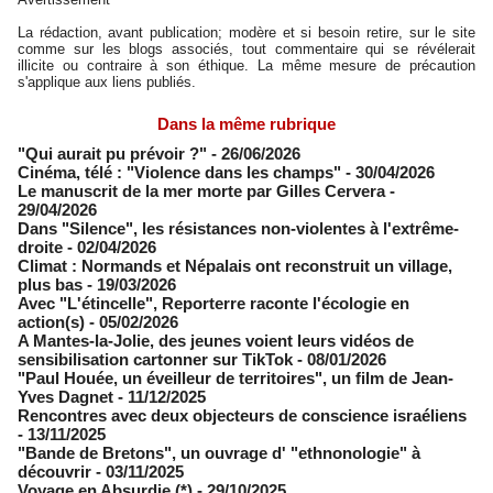
La rédaction, avant publication; modère et si besoin retire, sur le site
comme sur les blogs associés, tout commentaire qui se révélerait
illicite ou contraire à son éthique. La même mesure de précaution
s'applique aux liens publiés.
Dans la même rubrique
"Qui aurait pu prévoir ?"
- 26/06/2026
Cinéma, télé : "Violence dans les champs"
- 30/04/2026
Le manuscrit de la mer morte par Gilles Cervera
-
29/04/2026
Dans "Silence", les résistances non-violentes à l'extrême-
droite
- 02/04/2026
Climat : Normands et Népalais ont reconstruit un village,
plus bas
- 19/03/2026
Avec "L'étincelle", Reporterre raconte l'écologie en
action(s)
- 05/02/2026
A Mantes-la-Jolie, des jeunes voient leurs vidéos de
sensibilisation cartonner sur TikTok
- 08/01/2026
"Paul Houée, un éveilleur de territoires", un film de Jean-
Yves Dagnet
- 11/12/2025
Rencontres avec deux objecteurs de conscience israéliens
- 13/11/2025
"Bande de Bretons", un ouvrage d' "ethnonologie" à
découvrir
- 03/11/2025
Voyage en Absurdie (*)
- 29/10/2025