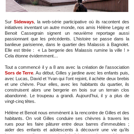
Sur
Sideways
, la web-série participative où ils racontent des
initiatives inventant un autre monde, nos amis Hélène Legay et
Benoit Cassegrain signent un neuvième reportage aussi
passionnant que les précédents. L’histoire se passe dans la
banlieue parisienne, dans le quartier des Malassis à Bagnolet.
Elle est titrée : « La bergerie des Malassis rumine la ville ! »
Cela étonne évidemment…
Tout a commencé il y a 8 ans avec la création de l’association
Sors de Terre
. Au début, Gilles y jardine avec les enfants puis,
avec Lucas, David et Yvan qui l’ont rejoint, il achète deux brebis
et une chèvre. Pour elles, avec les habitants du quartier, ils
construisent alors une bergerie en bois sur un terrain clos
abandonné. Le troupeau a grandi. Aujourd'hui, il y a plus de
vingt-cinq têtes.
Hélène et Benoit nous emmènent à la rencontre de Gilles et des
habitants. On voit Gilles conduire ses chèvres à travers les
rues pour les faire pâturer entre deux barres d'immeubles ;
aider des enfants et adolescents à découvrir une vie qu’ils