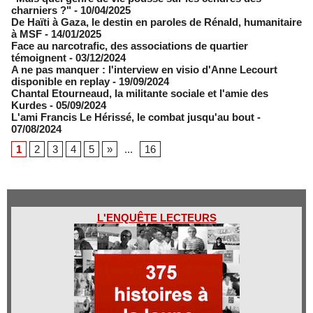
charniers ?"
- 10/04/2025
De Haïti à Gaza, le destin en paroles de Rénald, humanitaire
à MSF
- 14/01/2025
Face au narcotrafic, des associations de quartier
témoignent
- 03/12/2024
A ne pas manquer : l'interview en visio d'Anne Lecourt
disponible en replay
- 19/09/2024
Chantal Etourneaud, la militante sociale et l'amie des
Kurdes
- 05/09/2024
L'ami Francis Le Hérissé, le combat jusqu'au bout
-
07/08/2024
1
2
3
4
5
»
...
16
L'ENQUÊTE LECTEURS