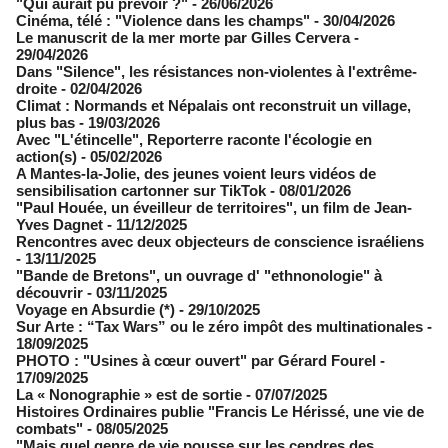
"Qui aurait pu prévoir ?"
- 26/06/2026
Cinéma, télé : "Violence dans les champs"
- 30/04/2026
Le manuscrit de la mer morte par Gilles Cervera
-
29/04/2026
Dans "Silence", les résistances non-violentes à l'extrême-
droite
- 02/04/2026
Climat : Normands et Népalais ont reconstruit un village,
plus bas
- 19/03/2026
Avec "L'étincelle", Reporterre raconte l'écologie en
action(s)
- 05/02/2026
A Mantes-la-Jolie, des jeunes voient leurs vidéos de
sensibilisation cartonner sur TikTok
- 08/01/2026
"Paul Houée, un éveilleur de territoires", un film de Jean-
Yves Dagnet
- 11/12/2025
Rencontres avec deux objecteurs de conscience israéliens
- 13/11/2025
"Bande de Bretons", un ouvrage d' "ethnonologie" à
découvrir
- 03/11/2025
Voyage en Absurdie (*)
- 29/10/2025
Sur Arte : “Tax Wars” ou le zéro impôt des multinationales
-
18/09/2025
PHOTO : "Usines à cœur ouvert" par Gérard Fourel
-
17/09/2025
La « Nonographie » est de sortie
- 07/07/2025
Histoires Ordinaires publie "Francis Le Hérissé, une vie de
combats"
- 08/05/2025
"Mais quel genre de vie pousse sur les cendres des