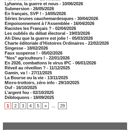
​Lyhanna, la guerre et nous
- 10/06/2026
Submersion
- 26/05/2026
En français, SVP !
- 14/05/2026
​Séries brunes cauchemardesques
- 30/04/2026
Empoisonnement à l’Assemblée­
- 16/04/2026
Racistes les Français ?
- 02/04/2026
​Les oubliés du débat électoral
- 19/03/2026
Ah Dieu que la guerre est jolie !
- 05/03/2026
Charte éditoriale d’Histoires Ordinaires
- 22/02/2026
Singesse
- 18/02/2026
Faux suspense !
- 05/02/2026
"Nos" agriculteurs !
- 22/01/2026
En 2026, combattons le virus IPC
- 06/01/2026
Réveil au réveillon ?
- 11/12/2025
Gamin, va !
- 27/11/2025
​La Bourse ou la vie
- 13/11/2025
Micro-trottoirs, zéro info
- 29/10/2025
Ouf
- 16/10/2025
L’argent fou
- 02/10/2025
Débloquons
- 18/09/2025
1
2
3
4
5
»
...
29