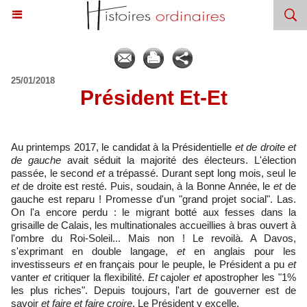
25/01/2018
​Président Et-Et
Au printemps 2017, le candidat à la Présidentielle
et de droite et
de gauche
avait séduit la majorité des électeurs. L'élection
passée, le second
et
a trépassé. Durant sept long mois, seul le
et
de droite est resté. Puis, soudain, à la Bonne Année, le
et
de
gauche est reparu ! Promesse d'un "grand projet social". Las.
On l'a encore perdu : le migrant botté aux fesses dans la
grisaille de Calais, les multinationales accueillies à bras ouvert à
l'ombre du Roi-Soleil... Mais non ! Le revoilà. A Davos,
s'exprimant en double langage,
et
en anglais pour les
investisseurs
et
en français pour le peuple, le Président a pu
et
vanter
et
critiquer la flexibilité.
Et
cajoler
et
apostropher les "1%
les plus riches". Depuis toujours, l'art de gouverner est de
savoir
et faire et faire croire
. Le Président y excelle.