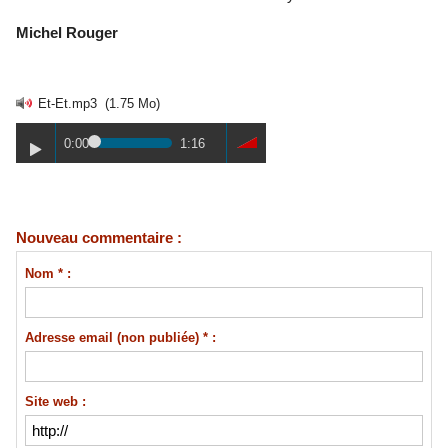
Michel Rouger
Et-Et.mp3
(1.75 Mo)
0:00
1:16
Nouveau commentaire :
Nom * :
Adresse email (non publiée) * :
Site web :