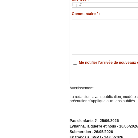
Commentaire * :
Me notifier l'arrivée de nouveau
Avertissement
La rédaction, avant publication; modère e
précaution s'applique aux liens publiés.
Pas d'enfants ?
- 25/06/2026
​Lyhanna, la guerre et nous
- 10/06/202
Submersion
- 26/05/2026
En français, SVP !
- 14/05/2026