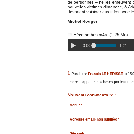
de personnes – ne les émeuvent pa
nouvelles victimes dimanche, à Addi
devraient voisiner aux infos avec
Michel Rouger
Hécatombes.m4a
(1.25 Mo)
0:00
1:21
1.
Posté par
Francis LE HERISSE
le 15/
merci d'appeler les choses par leur no
Nouveau commentaire :
Nom * :
Adresse email (non publiée) * :
Site web :