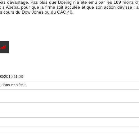
s davantage. Pas plus que Boeing n'a été ému par les 189 morts d'u
s Abeba, pour que la firme soit acculée et que son action dévisse : au 
 les cours du Dow Jones ou du CAC 40.
03/2019 11:03
m dans ce siècle