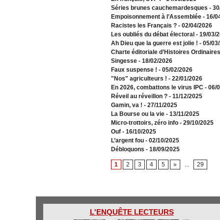
​Séries brunes cauchemardesques
- 3
Empoisonnement à l’Assemblée­
- 16/0
Racistes les Français ?
- 02/04/2026
​Les oubliés du débat électoral
- 19/03/
Ah Dieu que la guerre est jolie !
- 05/03
Charte éditoriale d’Histoires Ordinaire
Singesse
- 18/02/2026
Faux suspense !
- 05/02/2026
"Nos" agriculteurs !
- 22/01/2026
En 2026, combattons le virus IPC
- 06/
Réveil au réveillon ?
- 11/12/2025
Gamin, va !
- 27/11/2025
​La Bourse ou la vie
- 13/11/2025
Micro-trottoirs, zéro info
- 29/10/2025
Ouf
- 16/10/2025
L’argent fou
- 02/10/2025
Débloquons
- 18/09/2025
1
2
3
4
5
»
...
29
L'ENQUÊTE LECTEURS