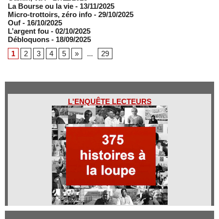
​La Bourse ou la vie
- 13/11/2025
Micro-trottoirs, zéro info
- 29/10/2025
Ouf
- 16/10/2025
L’argent fou
- 02/10/2025
Débloquons
- 18/09/2025
1
2
3
4
5
»
...
29
L'ENQUÊTE LECTEURS