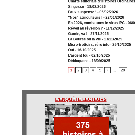
Charte éditoriale d’Histoires Ordinaire
Singesse
- 18/02/2026
Faux suspense !
- 05/02/2026
"Nos" agriculteurs !
- 22/01/2026
En 2026, combattons le virus IPC
- 06/
Réveil au réveillon ?
- 11/12/2025
Gamin, va !
- 27/11/2025
​La Bourse ou la vie
- 13/11/2025
Micro-trottoirs, zéro info
- 29/10/2025
Ouf
- 16/10/2025
L’argent fou
- 02/10/2025
Débloquons
- 18/09/2025
1
2
3
4
5
»
...
29
L'ENQUÊTE LECTEURS