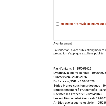
Me notifier l'arrivée de nouveau
Avertissement
La rédaction, avant publication; modère e
précaution s'applique aux liens publiés.
Pas d'enfants ?
- 25/06/2026
​Lyhanna, la guerre et nous
- 10/06/202
Submersion
- 26/05/2026
En français, SVP !
- 14/05/2026
​Séries brunes cauchemardesques
- 3
Empoisonnement à l’Assemblée­
- 16/0
Racistes les Français ?
- 02/04/2026
​Les oubliés du débat électoral
- 19/03/
Ah Dieu que la guerre est jolie !
- 05/03