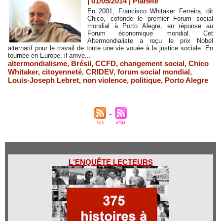
| 01/05/2014
|
Planète
En 2001, Francisco Whitaker Ferreira, dit
Chico, cofonde le premier Forum social
mondial à Porto Alegre, en réponse au
Forum économique mondial. Cet
Altermondialiste a reçu le prix Nobel
alternatif pour le travail de toute une vie vouée à la justice sociale. En
tournée en Europe, il arrive...
altermondialisme
,
Brésil
,
CCFD
,
changement social
,
Chico
Whitaker
,
citoyenneté
,
CRIDEV
,
forum social mondial
,
Louis-Joseph Lebret
,
non violence
,
politique
,
Porto Alegre
L'ENQUÊTE LECTEURS