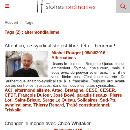
Accueil
>
Tags
Tags (2) : altermondialisme
Attention, ce syndicaliste est libre, têtu... heureux !
Michel Rouger | 08/04/2016
|
Alternatives
Disons-le tout net : Serge Le Quéau est un
emmerdeur. Sympa, chaleureux, mais si
vous avez du pouvoir et en usez mal, il ne
vous lâche pas. C'est toute sa vie. De
l'authentique anarcho-syndicaliste à la française. Toujours aux avant-
postes contre les injustices, dans les nouvelles luttes syndicales...
AC!
,
altermondialisme
,
Attac
,
Bretagne
,
CESE
,
CESER
,
CFDT
,
François Dufour
,
José Bové
,
paradis fiscaux
,
Pierre
Loti
,
Saint-Brieuc
,
Serge Le Quéau
,
Solidaires
,
Sud-Ptt
,
syndicalisme
,
Thierry Renard
,
Traité constitutionnel
,
Triskalia
Changer le monde avec Chico Whitaker