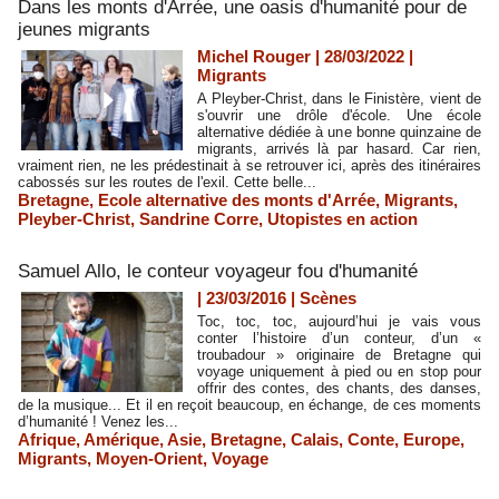
Dans les monts d'Arrée, une oasis d'humanité pour de
jeunes migrants
Michel Rouger | 28/03/2022
|
Migrants
A Pleyber-Christ, dans le Finistère, vient de
s'ouvrir une drôle d'école. Une école
alternative dédiée à une bonne quinzaine de
migrants, arrivés là par hasard. Car rien,
vraiment rien, ne les prédestinait à se retrouver ici, après des itinéraires
cabossés sur les routes de l'exil. Cette belle...
Bretagne
,
Ecole alternative des monts d'Arrée
,
Migrants
,
Pleyber-Christ
,
Sandrine Corre
,
Utopistes en action
Samuel Allo, le conteur voyageur fou d'humanité
| 23/03/2016
|
Scènes
Toc, toc, toc, aujourd’hui je vais vous
conter l’histoire d’un conteur, d’un «
troubadour » originaire de Bretagne qui
voyage uniquement à pied ou en stop pour
offrir des contes, des chants, des danses,
de la musique... Et il en reçoit beaucoup, en échange, de ces moments
d’humanité ! Venez les...
Afrique
,
Amérique
,
Asie
,
Bretagne
,
Calais
,
Conte
,
Europe
,
Migrants
,
Moyen-Orient
,
Voyage