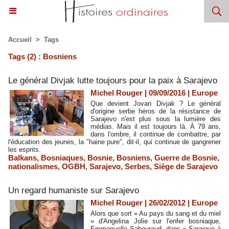
Accueil
>
Tags
Tags (2) : Bosniens
Le général Divjak lutte toujours pour la paix à Sarajevo
Michel Rouger | 09/09/2016
|
Europe
Que devient Jovan Divjak ? Le général
d'origine serbe héros de la résistance de
Sarajevo n'est plus sous la lumière des
médias. Mais il est toujours là. À 79 ans,
dans l'ombre, il continue de combattre, par
l'éducation des jeunes, la "haine pure", dit-il, qui continue de gangrener
les esprits.
Balkans
,
Bosniaques
,
Bosnie
,
Bosniens
,
Guerre de Bosnie
,
nationalismes
,
OGBH
,
Sarajevo
,
Serbes
,
Siège de Sarajevo
Un regard humaniste sur Sarajevo
Michel Rouger | 26/02/2012
|
Europe
Alors que sort « Au pays du sang et du miel
» d'Angelina Jolie sur l'enfer bosniaque,
Emmanuelle Sabouraud, dans « Sarajevo à