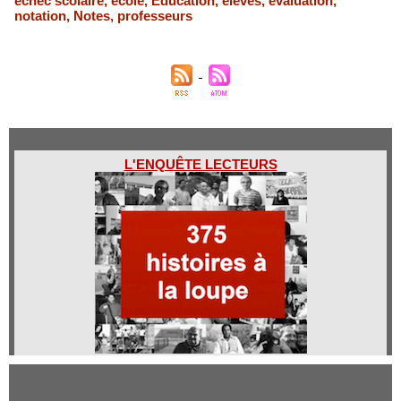
échec scolaire
,
école
,
Education
,
élèves
,
évaluation
,
notation
,
Notes
,
professeurs
L'ENQUÊTE LECTEURS
Qui sommes-nous ?