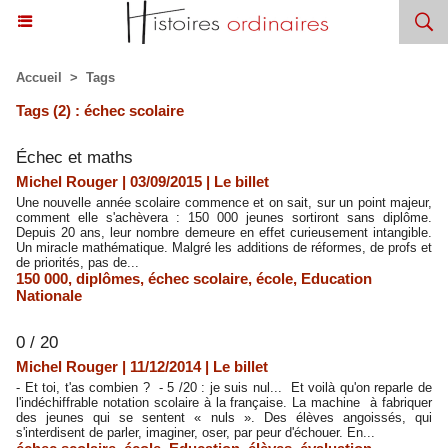
Accueil
>
Tags
Tags (2) : échec scolaire
​Échec et maths
Michel Rouger | 03/09/2015
|
Le billet
Une nouvelle année scolaire commence et on sait, sur un point majeur,
comment elle s'achèvera : 150 000 jeunes sortiront sans diplôme.
Depuis 20 ans, leur nombre demeure en effet curieusement intangible.
Un miracle mathématique. Malgré les additions de réformes, de profs et
de priorités, pas de...
150 000
,
diplômes
,
échec scolaire
,
école
,
Education
Nationale
​0 / 20
Michel Rouger | 11/12/2014
|
Le billet
- Et toi, t'as combien ? - 5 /20 : je suis nul... Et voilà qu'on reparle de
l'indéchiffrable notation scolaire à la française. La machine à fabriquer
des jeunes qui se sentent « nuls ». Des élèves angoissés, qui
s'interdisent de parler, imaginer, oser, par peur d'échouer. En...