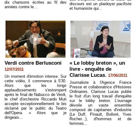
dix chansons écrites au fil des
discours est un plaidoyer pacifiste
années contre le...
et humaniste qui...
Verdi contre Berlusconi
« Le lobby breton », un
livre - enquête de
12/07/2011
Clarisse Lucas.
17/06/2011
Un moment d'émotion intense. Sur
cette vidéo, il commence à 5'30.
Journaliste à l'Agence France
Alors que les longs
Presse et collaboratrice d'Histoires
applaudissements s'estompent
Ordinaires, Clarisse Lucas publie
après le final de Nabucco de Verdi,
le fruit d'un long travail d'enquête
le chef d'orchestre Riccardo Muti
sur le lobby breton. L'ouvrage
accepte exceptionnellement le bis
dévoile un vaste ensemble
réclamé par le public du Teatro
composé de capitaines d'industrie
dell'Opera. « Alors que je
(Le Duff, Pinault, Bolloré, Yves
dirigeais...
Rocher...), d'hommes et de
femmes...