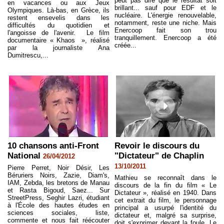
peut pas dire que le résultat soit
en vacances ou aux Jeux
brillant... sauf pour EDF et le
Olympiques. Là-bas, en Grèce, ils
nucléaire. L'énergie renouvelable,
restent ensevelis dans les
notamment, reste une niche. Mais
difficultés du quotidien et
Enercoop fait son trou
l'angoisse de l'avenir. Le film
tranquillement. Enercoop a été
documentaire « Khaos », réalisé
créée...
par la journaliste Ana
Dumitrescu,...
10 chansons anti-Front
Revoir le discours du
National
"Dictateur" de Chaplin
26/04/2012
13/10/2011
Pierre Perret, Noir Désir, Les
Béruriers Noirs, Zazie, Diam's,
Mathieu se reconnaît dans le
IAM, Zebda, les bretons de Manau
discours de la fin du film « Le
et Rasta Bigoud, Saez... Sur
Dictateur », réalisé en 1940. Dans
StreetPress, Seghir Lazri, étudiant
cet extrait du film, le personnage
à l'École des hautes études en
principal a usurpé l'identité du
sciences sociales, liste,
dictateur et, malgré sa surprise,
commente et nous fait réécouter
doit s'exprimer devant la foule. Le