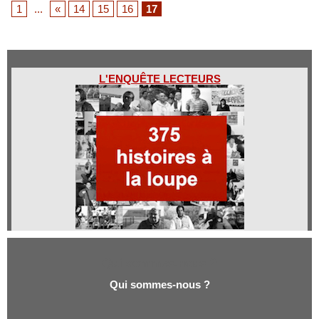
1
...
«
14
15
16
17
L'ENQUÊTE LECTEURS
Qui sommes-nous ?
Qui sommes-nous ?