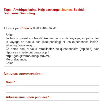
Tags
:
Amérique latine
,
Help exchange
,
Jeunes
,
Société
,
Solidaires
,
Wwoofing
1.
Posté par
Chloé
le 05/03/2016 09:44
Salut,
Je fais un projet sur les différentes façons de voyager, en particulier
le voyage en sac à dos (backpacking) et les expériences HelpX,
Woofing, Workaway...
Ce serait cool si vous remplissiez ce questionnaire (rapide !), vos
réponses m'aideront beaucoup !
http://goo.gl/forms/susgxMdCVO
Merci d'avance,
Chloé
Nouveau commentaire :
Nom * :
Adresse email (non publiée) * :