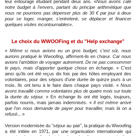
leur entourage étudiant pendant deux ans. «
Nous avons calé
notre budget à l’envers, partant du principe arithmétique que
nous ne pourrions pas dépenser plus de 30 € par jour à deux
pour se loger, manger, s’entretenir, se déplacer et financer
quelques visites incontournables
».
Le choix du WWOOFing et du "Help exchange"
«
Même si nous avions eu un gros budget, c’est sûr, nous
aurions pratiqué le Wwoofing
, affirment-ils en chœur.
Car nous
avions l’ambition de voyager autrement
.
De ne pas consommer
le pays, mais d’apporter quelque chose en échange.
» C’est
ainsi qu’ils ont été reçus dix fois par des hôtes employant des
volontaires, pour des séjours d’une durée de quinze jours à un
mois. Ils ont tenu à le faire dans chaque pays visité. «
Nous
avons travaillé comme volontaires plus de quatre mois sur toute
la durée du séjour.
» En échange ils ont été logés, toujours,
parfois nourris, mais jamais indemnisés. «
Il est même arrivé
que l’on nous demande de payer pour travailler, mais là on a
refusé...
»
Version modernisée du "séjour au pair", la pratique du Wwoofing
a été initiée en 1971, par une organisation internationale qui