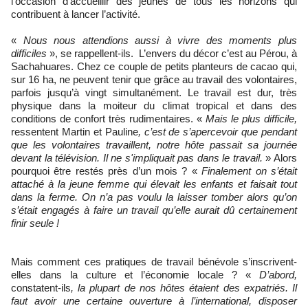
l’occasion d’accueillir des jeunes de tous les horizons qui
contribuent à lancer l’activité.
«
Nous nous attendions aussi à vivre des moments plus
difficiles
»,
se rappellent-ils. L’envers du décor c’est au Pérou, à
Sachahuares. Chez ce couple de petits planteurs de cacao qui,
sur 16 ha, ne peuvent tenir que grâce au travail des volontaires,
parfois jusqu’à vingt simultanément. Le travail est dur, très
physique dans la moiteur du climat tropical et dans des
conditions de confort très rudimentaires. «
Mais le plus difficile,
ressentent Martin et Pauline
, c’est de s’apercevoir que pendant
que les volontaires travaillent, notre hôte passait sa journée
devant la télévision. Il ne s'impliquait pas dans le travail.
» Alors
pourquoi être restés près d’un mois ? «
Finalement on s’était
attaché à la jeune femme qui élevait les enfants et faisait tout
dans la ferme. On n’a pas voulu la laisser tomber alors qu’on
s’était engagés à faire un travail qu’elle aurait dû certainement
finir seule !
Mais comment ces pratiques de travail bénévole s’inscrivent-
elles dans la culture et l’économie locale ? «
D’abord,
constatent-ils
, la plupart de nos hôtes étaient des expatriés. Il
faut avoir une certaine ouverture à l’international, disposer