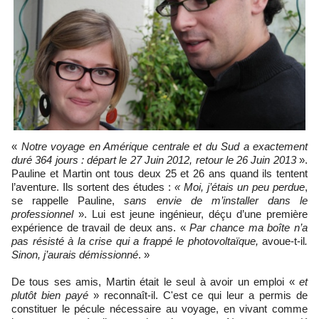
«
Notre voyage en Amérique centrale et du Sud a exactement
duré 364 jours : départ le 27 Juin 2012, retour le 26 Juin 2013
».
Pauline et Martin ont tous deux 25 et 26 ans quand ils tentent
l’aventure. Ils sortent des études :
« Moi, j’étais un peu perdue
,
se rappelle Pauline,
sans envie de m’installer dans le
professionnel
». Lui est jeune ingénieur, déçu d’une première
expérience de travail de deux ans. «
Par chance ma boîte n’a
pas résisté à la crise qui a frappé le photovoltaïque,
avoue-t-il
.
Sinon, j’aurais démissionné
. »
De tous ses amis, Martin était le seul à avoir un emploi «
et
plutôt bien payé
» reconnaît-il. C'est ce qui leur a permis de
constituer le pécule nécessaire au voyage, en vivant comme