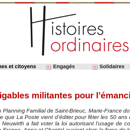
nes et citoyens
Engagés
Solidaires
atigables militantes pour l’éma
u Planning Familial de Saint-Brieuc, Marie-France don
 que La Poste vient d’éditer pour fêter les 50 ans d
euwirth a fait voter la loi autorisant l’usage de co
-France, Anna et Chantal avaient alors la force de l