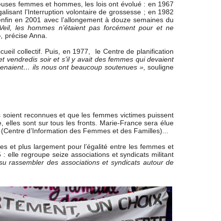
euses femmes et hommes, les lois ont évolué : en 1967
égalisant l’Interruption volontaire de grossesse ; en 1982
; enfin en 2001 avec l’allongement à douze semaines du
 Veil, les hommes n’étaient pas forcément pour et ne
,
précise Anna.
ueil collectif. Puis, en 1977, le Centre de planification
 vendredis soir et s’il y avait des femmes qui devaient
 prenaient… ils nous ont beaucoup soutenues »,
souligne
les soient reconnues et que les femmes victimes puissent
, elles sont sur tous les fronts. Marie-France sera élue
F (Centre d’Information des Femmes et des Familles)...
mes et plus largement pour l’égalité entre les femmes et
lle regroupe seize associations et syndicats militant
 su rassembler des associations et syndicats autour de