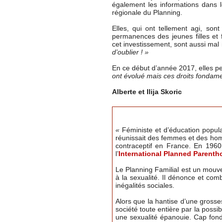
également les informations dans le
régionale du Planning.
Elles, qui ont tellement agi, sont
permanences des jeunes filles et
cet investissement, sont aussi mal 
d’oublier ! »
En ce début d’année 2017, elles pen
ont évolué mais ces droits fondamen
Alberte et Ilija Skoric
«
Féministe et d’éducation popul
réunissait des femmes et des homme
contraceptif en France. En 1960
l’
International Planned Parenth
Le Planning Familial est un mouv
à la sexualité. Il dénonce et com
inégalités sociales.
Alors que la hantise d’une grosse
société toute entière par la possi
une sexualité épanouie. Cap fonda