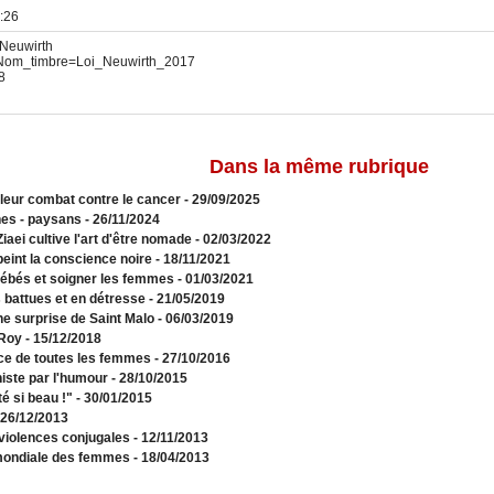
:26
 Neuwirth
p?Nom_timbre=Loi_Neuwirth_2017
8
Dans la même rubrique
 leur combat contre le cancer
- 29/09/2025
nnes - paysans
- 26/11/2024
aei cultive l'art d'être nomade
- 02/03/2022
eint la conscience noire
- 18/11/2021
 bébés et soigner les femmes
- 01/03/2021
battues et en détresse
- 21/05/2019
ne surprise de Saint Malo
- 06/03/2019
 Roy
- 15/12/2018
ce de toutes les femmes
- 27/10/2016
iste par l'humour
- 28/10/2015
é si beau !"
- 30/01/2015
 26/12/2013
 violences conjugales
- 12/11/2013
mondiale des femmes
- 18/04/2013