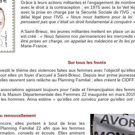
Grâce à leurs actions militantes et l’engagement de nombr
avec le droit à la contraception ; en 1975 avec la loi Veil l
avec la prise en charge par la Sécurité Sociale de l’IVG 
délai légal pour l’IVG.
« Nous nous battions pour la loi
pensaient pas que c’était un droit fondamental à conquérir »
A Saint-Brieuc, les jeunes militantes mettent en place un acc
est créé :
« Nous faisions nos permanences les mercredis et
être prises en charge, on appelait les médecins et ils les
Marie-France.
Sur tous les fronts
investit le thème des violences faites aux femmes avec l’objectif qu’el
ur elles un foyer d’accueil à Saint-Brieuc. Depuis leur prime jeunesse
elles œuvrent sans relâche au Planning Familial ; elles créent le CIDF
s associations agissant toujours pour l’aide et l’émancipation des fem
 la Maison Départementale des Femmes 22 inaugurée en mars 2015 : e
et les hommes. Anna estime
« qu’elles ont survécu parce qu’elles ont
du renouvellement
ncore, elles portent à bout de bras les
lanning Familial 22 afin que les femmes
ormation, conseils et écoute. Elles animent