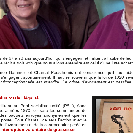
es de 67 à 73 ans aujourd’hui, qui s’engagent et militent à l’aube de le
Le récit à trois voix que nous allons entendre est celui d’une lutte ac
ance Bommert et Chantal Pousthomis ont conscience qu’il faut aid
s s’engagent spontanément. Il faut se souvenir que la loi de 1920 sé
ticonceptionnelle est interdite. Le crime d'avortement est passible d
lus totale illégalité
itant au Parti socialiste unifié (PSU), Anna
 des années 1970, ce sera les commandes de
 des paquets envoyés anonymement que les
poste. Pour Chantal, ce sera l’action avec le
 l’avortement et de la contraception) créé en
'
interruption volontaire de grossesse
.