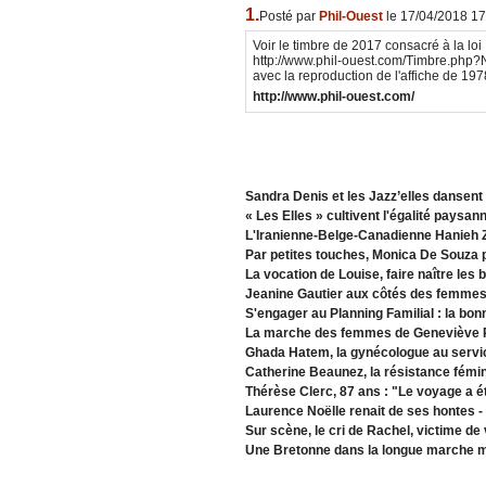
1.
Posté par
Phil-Ouest
le 17/04/2018 17
Voir le timbre de 2017 consacré à la loi
http://www.phil-ouest.com/Timbre.ph
avec la reproduction de l'affiche de 197
http://www.phil-ouest.com/
Sandra Denis et les Jazz’elles dansent
« Les Elles » cultivent l'égalité paysa
L'Iranienne-Belge-Canadienne Hanieh Zi
Par petites touches, Monica De Souza p
La vocation de Louise, faire naître les
Jeanine Gautier aux côtés des femmes 
S'engager au Planning Familial : la bon
La marche des femmes de Geneviève
Ghada Hatem, la gynécologue au servi
Catherine Beaunez, la résistance fémin
Thérèse Clerc, 87 ans : "Le voyage a ét
Laurence Noëlle renait de ses hontes
-
Sur scène, le cri de Rachel, victime de
Une Bretonne dans la longue marche 