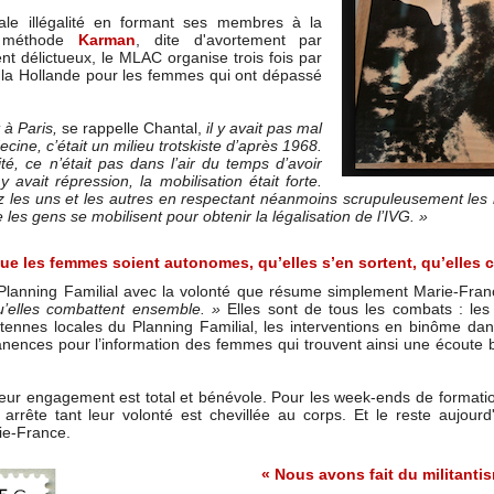
le illégalité en formant ses membres à la
a méthode
Karman
, dite d'avortement par
nt délictueux, le MLAC organise trois fois par
 la Hollande pour les femmes qui ont dépassé
à Paris,
se rappelle Chantal,
il y avait pas mal
ine, c’était un milieu trotskiste d’après 1968.
té, ce n’était pas dans l’air du temps d’avoir
 avait répression, la mobilisation était forte.
z les uns et les autres en respectant néanmoins scrupuleusement les
les gens se mobilisent pour obtenir la légalisation de l’IVG. »
ue les femmes soient autonomes, qu’elles s’en sortent, qu’elles
le Planning Familial avec la volonté que résume simplement Marie-Fra
 qu’elles combattent ensemble. »
Elles sont de tous les combats : les m
ntennes locales du Planning Familial, les interventions en binôme dan
anences pour l’information des femmes qui trouvent ainsi une écoute bi
eur engagement est total et bénévole. Pour les week-ends de formatio
 arrête tant leur volonté est chevillée au corps. Et le reste aujourd
ie-France.
« Nous avons fait du militantis