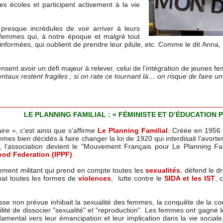
s écoles et participent activement à la vie
 presque incrédules de voir arriver à leurs
 femmes qui, à notre époque et malgré tout
informées, qui oublient de prendre leur pilule, etc. Comme le dit Anna,
sent avoir un défi majeur à relever, celui de l’intégration de jeunes f
taux restent fragiles ; si on rate ce tournant là… on risque de faire un
​LE PLANNING FAMILIAL : « FÉMINISTE ET D’ÉDUCATION 
aire
»
, c’est ainsi que s’affirme
Le Planning Familial
. Créée en 1956 
s bien décidés à faire changer la loi de 1920 qui interdisait l’avortemen
, l’association devient le "Mouvement Français pour Le Planning Fam
ood Federation (IPPF)
.
ement militant qui prend en compte toutes les
sexualités
, défend le dr
bat toutes les formes de
violences
, lutte contre le
SIDA et les IST
, 
sse non prévue inhibait la sexualité des femmes, la conquête de la con
bilité de dissocier "sexualité" et "reproduction". Les femmes ont gagné l
mental vers leur émancipation et leur implication dans la vie sociale, 