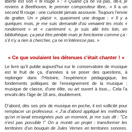
liberté est son
« fil rouge » : « Quand ça ne va pas,
dit-il,
je
reviens à Beethoven, le premier compositeur libre.. »
Il a un
second fil rouge : une curiosité jamais assouvie. Toujours l'envie
de gratter. Un
« plaisir »
, quasiment une drogue :
« Il y a
quelques mois, je me suis demandé d'où venaient les mots «
rondement » et « carrément », je suis allé très loin, en
bibliothèque, ça peut être pénible mais je fonctionne comme ça :
s'il n'y a rien à chercher, ça ne m'intéresse pas. »
« Ce que voulaient les détenues c'était chanter ! »
Le livre qu'il publie aujourd'hui sur le conservatoire de musique
est le fruit de ça, d'années à se poser des questions, à
replonger dans l'Histoire, l'expérience pédagogique, les
fondements politiques de l'enseignement de la musique :
musique de classe, d'une élite, ou art ouvert à tous... Cela l'a
envahi dès l'âge de 18 ans, doublement.
D'abord, dès ses prix de musique en poche, il est sollicité pour
remplacer un professeur.
« J'ai d'abord appliqué les méthodes
qu'on m'avait enseignées puis un moment, je me suis dit : "Ce
n'est pas possible !" On a monté un projet : transformer les
territoires d'un bouquin de Jules Vernes en territoires sonores.