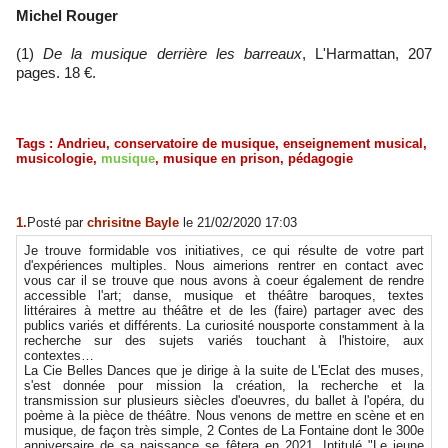
Michel Rouger
(1)
De la musique derrière les barreaux
, L'Harmattan, 207
pages. 18 €.
Tags
:
Andrieu
,
conservatoire de musique
,
enseignement musical
,
musicologie
,
musique
,
musique en prison
,
pédagogie
1.
Posté par
chrisitne Bayle
le 21/02/2020 17:03
Je trouve formidable vos initiatives, ce qui résulte de votre part
d'expériences multiples. Nous aimerions rentrer en contact avec
vous car il se trouve que nous avons à coeur également de rendre
accessible l'art; danse, musique et théâtre baroques, textes
littéraires à mettre au théâtre et de les (faire) partager avec des
publics variés et différents. La curiosité nousporte constamment à la
recherche sur des sujets variés touchant à l'histoire, aux
contextes…
La Cie Belles Dances que je dirige à la suite de L'Eclat des muses,
s'est donnée pour mission la création, la recherche et la
transmission sur plusieurs siècles d'oeuvres, du ballet à l'opéra, du
poème à la pièce de théâtre. Nous venons de mettre en scène et en
musique, de façon très simple, 2 Contes de La Fontaine dont le 300e
anniversaire de sa naissance se fêtera en 2021. Intitulé "Le jeune