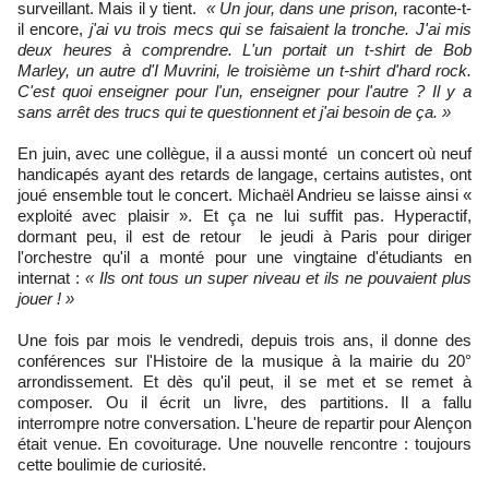
surveillant. Mais il y tient.
« Un jour, dans une prison,
raconte-t-
il encore,
j'ai vu trois mecs qui se faisaient la tronche. J'ai mis
deux heures à comprendre. L'un portait un t-shirt de Bob
Marley, un autre d'I Muvrini, le troisième un t-shirt d'hard rock.
C'est quoi enseigner pour l'un, enseigner pour l'autre ? Il y a
sans arrêt des trucs qui te questionnent et j'ai besoin de ça.
»
En juin, avec une collègue, il a aussi monté un concert où neuf
handicapés ayant des retards de langage, certains autistes, ont
joué ensemble tout le concert.
Michaël Andrieu se laisse ainsi «
exploité avec plaisir ». Et ça ne lui suffit pas. Hyperactif,
dormant peu,
il est de retour le jeudi à Paris pour diriger
l'orchestre qu'il a monté pour une vingtaine d'étudiants en
internat :
« Ils ont tous un super niveau et ils ne pouvaient plus
jouer ! »
Une fois par mois le vendredi, depuis trois ans, il donne des
conférences sur l'Histoire de la musique à la mairie du 20°
arrondissement. Et dès qu'il peut, il se met et se remet à
composer. Ou il écrit un livre, des partitions. Il a fallu
interrompre notre conversation. L'heure de repartir pour Alençon
était venue. En covoiturage. Une nouvelle rencontre : toujours
cette
boulimie
de curiosité.