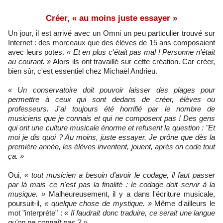
Créer, « au moins juste essayer »
Un jour, il est arrivé avec un Omni un peu particulier trouvé sur
Internet : des morceaux que des élèves de 15 ans composaient
avec leurs potes.
« Et en plus c'était pas mal ! Personne n'était
au courant. »
Alors ils ont travaillé sur cette création. Car créer,
bien sûr, c'est essentiel chez Michaël Andrieu.
« Un conservatoire doit pouvoir laisser des plages pour
permettre à ceux qui sont dedans de créer, élèves ou
professeurs. J'ai toujours été horrifié par le nombre de
musiciens que je connais et qui ne composent pas ! Des gens
qui ont une culture musicale énorme et refusent la question : "Et
moi je dis quoi ? Au moins, juste essayer. Je prône que dès la
première année, les élèves inventent, jouent, après on code tout
ça. »
Oui,
« tout musicien a besoin d'avoir le codage, il faut passer
par là mais ce n'est pas la finalité : le codage doit servir à la
musique. »
Malheureusement, il y a dans l'écriture musicale,
poursuit-il,
« quelque chose de mystique. »
Même d'ailleurs le
mot "interprète" :
« Il faudrait donc traduire, ce serait une langue
qu'on ne connaît pas ? »