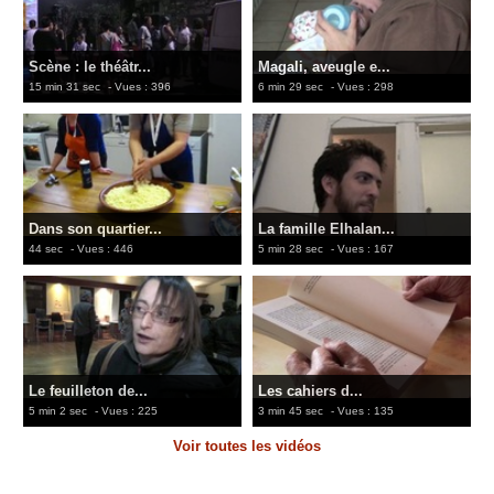
Scène : le théâtr...
Magali, aveugle e...
15 min 31 sec
- Vues : 396
6 min 29 sec
- Vues : 298
Dans son quartier...
La famille Elhalan...
44 sec
- Vues : 446
5 min 28 sec
- Vues : 167
Le feuilleton de...
Les cahiers d...
5 min 2 sec
- Vues : 225
3 min 45 sec
- Vues : 135
Voir toutes les vidéos