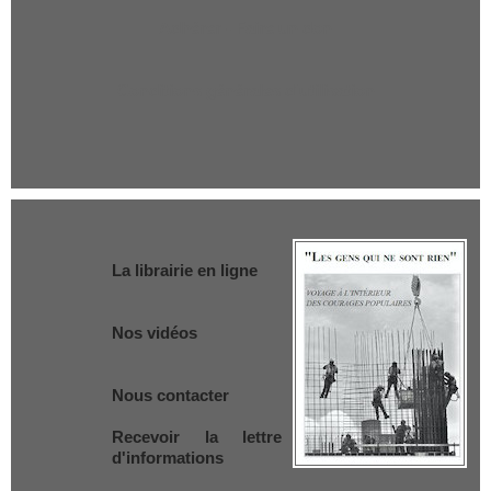
Adhérer - Faire un don
Conditions générales d'utilisation
La librairie en ligne
Nos vidéos
Nous contacter
Recevoir la lettre
d'informations