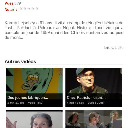
Vues :
79
Notez :
Karma Lejschey a 61 ans. Il vit au camp de réfugiés tibétains de
Tashi Palkhiel à Pokhara au Népal. Histoire d'une vie qui a
basculé un jour de 1959 quand les Chinois sont arrivés au pied
du mont...
Lire la suite
Autres vidéos
Des jeunes fabriquen...
Chez Patrick, l'espri...
2 min 21 sec
- Vues : 540
4 min 43 sec
- Vues : 2068