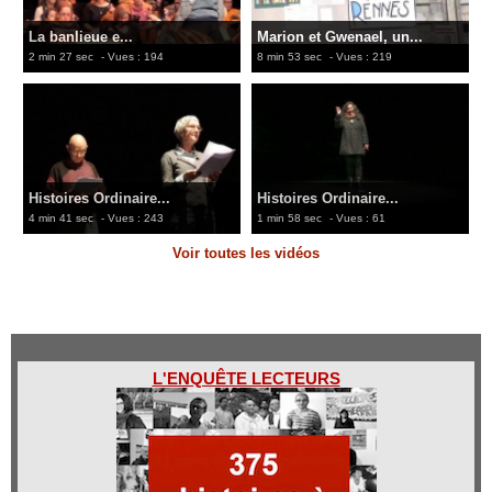
La banlieue e...
Marion et Gwenael, un...
2 min 27 sec
- Vues : 194
8 min 53 sec
- Vues : 219
Histoires Ordinaire...
Histoires Ordinaire...
4 min 41 sec
- Vues : 243
1 min 58 sec
- Vues : 61
Voir toutes les vidéos
L'ENQUÊTE LECTEURS