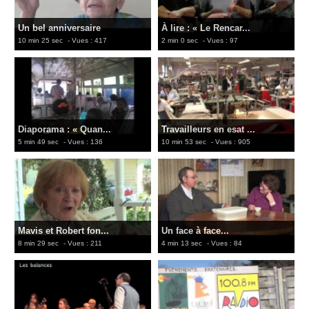
Un bel anniversaire
À lire : « Le Rencar...
10 min 25 sec
- Vues : 417
2 min 0 sec
- Vues : 97
Diaporama : « Quan...
Travailleurs en esat ...
5 min 49 sec
- Vues : 136
10 min 53 sec
- Vues : 905
Mavis et Robert fon...
Un face à face...
8 min 29 sec
- Vues : 211
4 min 13 sec
- Vues : 84