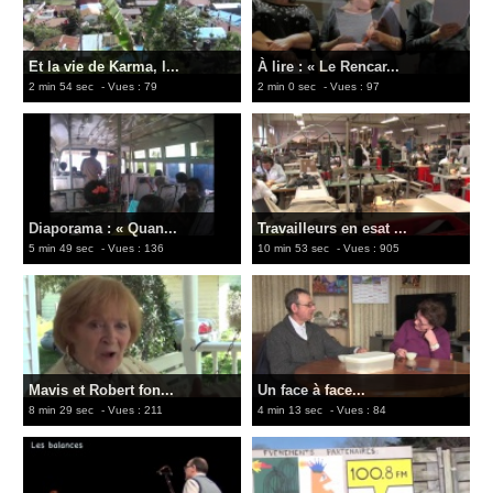
Et la vie de Karma, l...
À lire : « Le Rencar...
2 min 54 sec
- Vues : 79
2 min 0 sec
- Vues : 97
Diaporama : « Quan...
Travailleurs en esat ...
5 min 49 sec
- Vues : 136
10 min 53 sec
- Vues : 905
Mavis et Robert fon...
Un face à face...
8 min 29 sec
- Vues : 211
4 min 13 sec
- Vues : 84