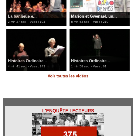
La banlieue e...
Marion et Gwenael, un...
2 min 27 sec
- Vues : 194
8 min 53 sec
- Vues : 219
Histoires Ordinaire...
Histoires Ordinaire...
4 min 41 sec
- Vues : 243
1 min 58 sec
- Vues : 61
Voir toutes les vidéos
L'ENQUÊTE LECTEURS