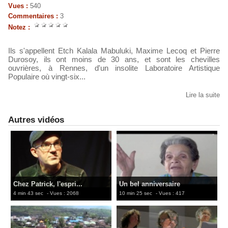
Vues :
540
Commentaires :
3
Notez :
Ils s'appellent Etch Kalala Mabuluki, Maxime Lecoq et Pierre
Durosoy, ils ont moins de 30 ans, et sont les chevilles
ouvrières, à Rennes, d'un insolite Laboratoire Artistique
Populaire où vingt-six...
Lire la suite
Autres vidéos
Chez Patrick, l'espri...
Un bel anniversaire
4 min 43 sec
- Vues : 2068
10 min 25 sec
- Vues : 417